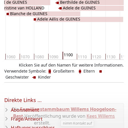
n I de GUINES
Berthilde de GUINES
Christine van HOLLAND
Adele de GUINES
Blanche de GUINES
Adele Aélis de GUINES
1100
0
1060
1070
1080
1090
1110
1120
1130
114
Klicken Sie auf den Namen für weitere Informationen.
Verwendete Symbole:
Großeltern
Eltern
Geschwister
Kinder
Direkte Links ...
Die
Familienstammbaum Willems Hoogeloon-
Abonnement
Best
-Veröffentlichung wurde von
Kees Willems
Frage/Antwort
erstellt.
nimm Kontakt auf
Haftungsausschluss