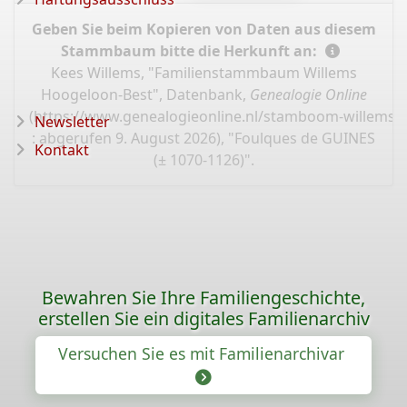
Geben Sie beim Kopieren von Daten aus diesem
Stammbaum bitte die Herkunft an:
Kees Willems, "Familienstammbaum Willems
Hoogeloon-Best", Datenbank,
Genealogie Online
(
https://www.genealogieonline.nl/stamboom-willems-
Newsletter
: abgerufen 9. August 2026), "Foulques de GUINES
Kontakt
(± 1070-1126)".
Bewahren Sie Ihre Familiengeschichte,
erstellen Sie ein digitales Familienarchiv
Versuchen Sie es mit Familienarchivar