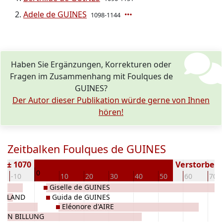
Adele de GUINES
1098-1144
Haben Sie Ergänzungen, Korrekturen oder
Fragen im Zusammenhang mit Foulques de
GUINES?
Der Autor dieser Publikation würde gerne von Ihnen
hören!
Zeitbalken Foulques de GUINES
n ± 1070
Verstorben (
0
-10
10
20
30
40
50
60
70
Giselle de GUINES
 HOLLAND
Guida de GUINES
Eléonore d'AIRE
KSEN BILLUNG