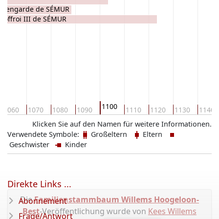
rmengarde de SÉMUR
eoffroi III de SÉMUR
1100
1060
1070
1080
1090
1110
1120
1130
1140
Klicken Sie auf den Namen für weitere Informationen.
Verwendete Symbole:
Großeltern
Eltern
Geschwister
Kinder
Direkte Links ...
Die
Familienstammbaum Willems Hoogeloon-
Abonnement
Best
-Veröffentlichung wurde von
Kees Willems
Frage/Antwort