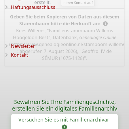
erstellt.
nimm Kontakt auf
Haftungsausschluss
Geben Sie beim Kopieren von Daten aus diesem
Stammbaum bitte die Herkunft an:
Kees Willems, "Familienstammbaum Willems
Hoogeloon-Best", Datenbank,
Genealogie Online
(
https://www.genealogieonline.nl/stamboom-willems-
Newsletter
: abgerufen 7. August 2026), "Geoffroi IV de
Kontakt
SÉMUR (1075-1128)".
Bewahren Sie Ihre Familiengeschichte,
erstellen Sie ein digitales Familienarchiv
Versuchen Sie es mit Familienarchivar