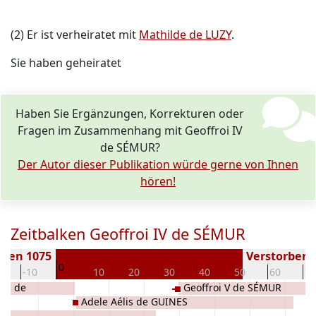
(2) Er ist verheiratet mit
Mathilde de LUZY
.
Sie haben geheiratet
Haben Sie Ergänzungen, Korrekturen oder
Fragen im Zusammenhang mit Geoffroi IV
de SÉMUR?
Der Autor dieser Publikation würde gerne von Ihnen
hören!
Zeitbalken Geoffroi IV de SÉMUR
oren 1075
Verstorben (
0
0
-10
10
20
30
40
50
60
70
ais de
Geoffroi V de SÉMUR
R
Adele Aélis de GUINES