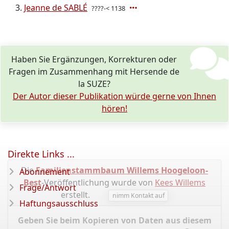
Jeanne de SABLÉ
????-< 1138
Haben Sie Ergänzungen, Korrekturen oder
Fragen im Zusammenhang mit Hersende de
la SUZE?
Der Autor dieser Publikation würde gerne von Ihnen
hören!
Direkte Links ...
Die
Familienstammbaum Willems Hoogeloon-
Abonnement
Best
-Veröffentlichung wurde von
Kees Willems
Frage/Antwort
erstellt.
nimm Kontakt auf
Haftungsausschluss
Geben Sie beim Kopieren von Daten aus diesem