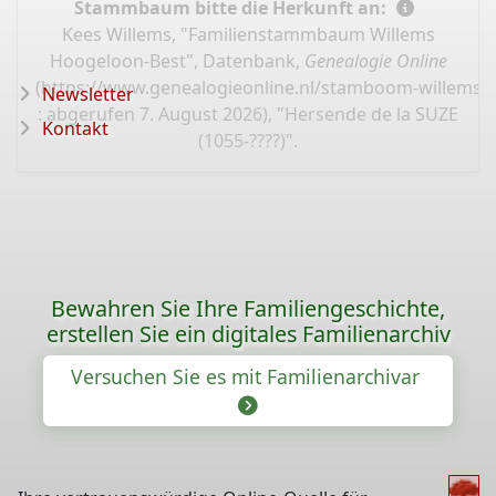
Stammbaum bitte die Herkunft an:
Kees Willems, "Familienstammbaum Willems
Hoogeloon-Best", Datenbank,
Genealogie Online
(
https://www.genealogieonline.nl/stamboom-willems-
Newsletter
: abgerufen 7. August 2026), "Hersende de la SUZE
Kontakt
(1055-????)".
Bewahren Sie Ihre Familiengeschichte,
erstellen Sie ein digitales Familienarchiv
Versuchen Sie es mit Familienarchivar