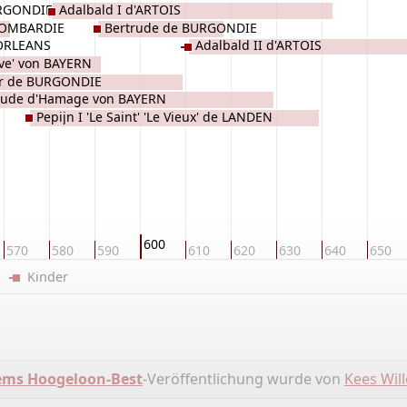
URGONDIE
Adalbald I d'ARTOIS
LOMBARDIE
Bertrude de BURGONDIE
'ORLEANS
Adalbald II d'ARTOIS
eve' von BAYERN
r de BURGONDIE
rude d'Hamage von BAYERN
Pepijn I 'Le Saint' 'Le Vieux' de LANDEN
600
570
580
590
610
620
630
640
650
er
Kinder
ms Hoogeloon-Best
-Veröffentlichung wurde von
Kees Wil