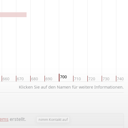
700
660
670
680
690
710
720
730
740
Klicken Sie auf den Namen für weitere Informationen.
lems
erstellt.
nimm Kontakt auf