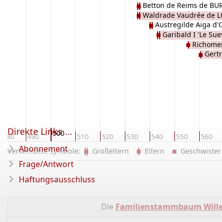
Betton de Reims de B
Waldrade Vaudrée de 
Austregilde Aiga d
Garibald I 'Le Su
Richome
Gert
Direkte Links ...
500
480
490
510
520
530
540
550
560
Abonnement
Verwendete Symbole:
Großeltern
Eltern
Geschwist
Frage/Antwort
Haftungsausschluss
Die
Familienstammbaum Wille