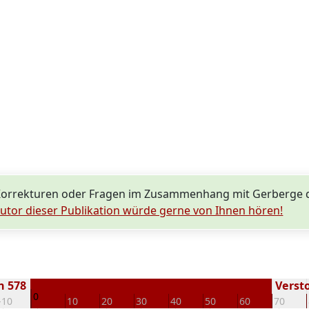
Korrekturen oder Fragen im Zusammenhang mit Gerberge
utor dieser Publikation würde gerne von Ihnen hören!
n 578
Versto
0
-10
10
20
30
40
50
60
70