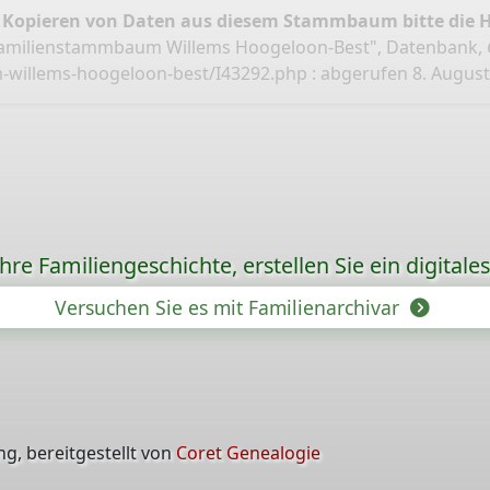
 Kopieren von Daten aus diesem Stammbaum bitte die 
Familienstammbaum Willems Hoogeloon-Best", Datenbank,
-willems-hoogeloon-best/I43292.php
: abgerufen 8. Augus
re Familiengeschichte, erstellen Sie ein digitale
Versuchen Sie es mit Familienarchivar
g, bereitgestellt von
Coret Genealogie