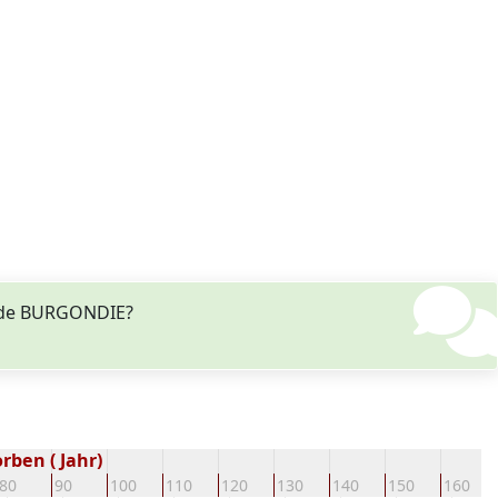
 de BURGONDIE?
rben ( Jahr)
80
90
100
110
120
130
140
150
160