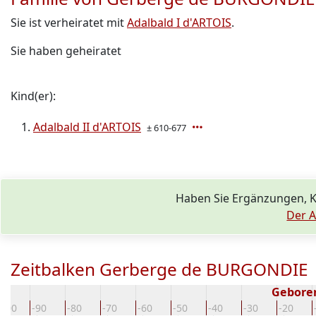
Sie ist verheiratet mit
Adalbald I d'ARTOIS
.
Sie haben geheiratet
Kind(er):
Adalbald II d'ARTOIS
± 610-677
Haben Sie Ergänzungen, 
Der A
Zeitbalken Gerberge de BURGONDIE
Gebore
-100
-90
-80
-70
-60
-50
-40
-30
-20