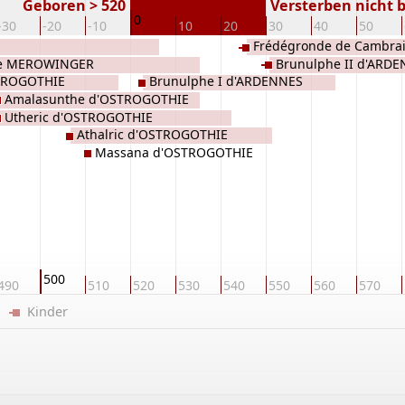
Geboren > 520
Versterben nicht 
0
-30
-20
-10
10
20
30
40
50
Frédégronde de Cambra
nce MEROWINGER
Brunulphe II d'ARD
STROGOTHIE
Brunulphe I d'ARDENNES
Amalasunthe d'OSTROGOTHIE
Utheric d'OSTROGOTHIE
Athalric d'OSTROGOTHIE
Massana d'OSTROGOTHIE
500
490
510
520
530
540
550
560
570
er
Kinder