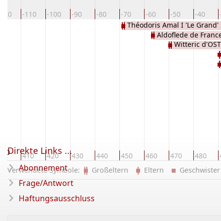
-120
-110
-100
-90
-80
-70
-60
-50
-40
Théodoris Amal I 'Le Grand'
Aldoflede de Fra
d'OSTROGOTHIE
Witteric d'O
Direkte Links ...
400
410
420
430
440
450
460
470
480
Abonnement
Verwendete Symbole:
Großeltern
Eltern
Geschwist
Frage/Antwort
Haftungsausschluss