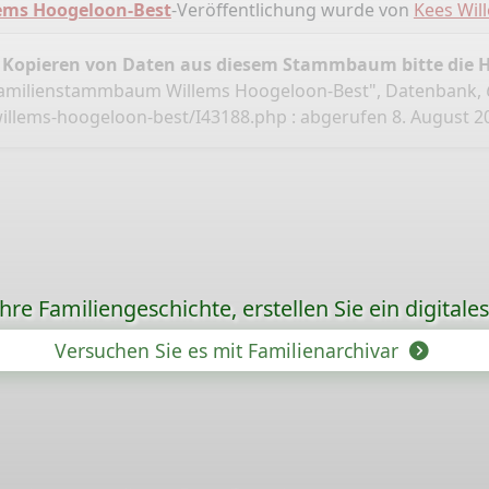
ms Hoogeloon-Best
-Veröffentlichung wurde von
Kees Wil
 Kopieren von Daten aus diesem Stammbaum bitte die 
Familienstammbaum Willems Hoogeloon-Best", Datenbank,
illems-hoogeloon-best/I43188.php
: abgerufen 8. August 2
re Familiengeschichte, erstellen Sie ein digitale
Versuchen Sie es mit Familienarchivar