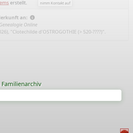
lems
erstellt.
nimm Kontakt auf
Herkunft an:
Genealogie Online
026), "Clotechilde d'OSTROGOTHIE (> 520-????)".
s Familienarchiv