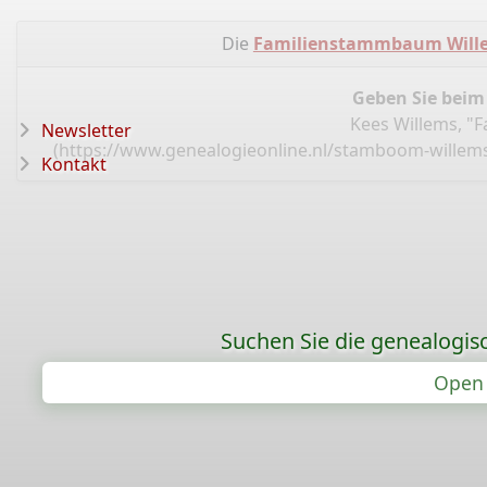
Die
Familienstammbaum Wille
Geben Sie beim
Kees Willems, "
Newsletter
(
https://www.genealogieonline.nl/stamboom-willem
Kontakt
Suchen Sie die genealogis
Open 