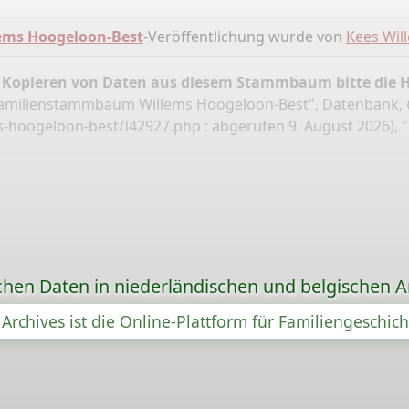
ms Hoogeloon-Best
-Veröffentlichung wurde von
Kees Wil
 Kopieren von Daten aus diesem Stammbaum bitte die 
Familienstammbaum Willems Hoogeloon-Best", Datenbank,
s-hoogeloon-best/I42927.php
: abgerufen 9. August 2026), 
chen Daten in niederländischen und belgischen A
Archives ist die Online-Plattform für Familiengeschic