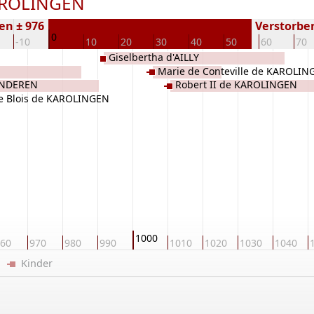
KAROLINGEN
en ± 976
Verstorben
0
-10
10
20
30
40
50
60
70
Giselbertha d'AILLY
Marie de Conteville de KAROLIN
ANDEREN
Robert II de KAROLINGEN
de Blois de KAROLINGEN
1000
60
970
980
990
1010
1020
1030
1040
er
Kinder