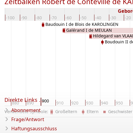
Zeitbalken Robert de Conteville de 
Gebor
-100
-90
-80
-70
-60
-50
-40
-30
-20
Baudouin I de Blois de KAROLINGEN
Galérand I de MEULAN
Hildegard van VLA
Boudouin II 
Direkte Links ...
900
70
880
890
910
920
930
940
950
9
Abonnement
Verwendete Symbole:
Großeltern
Eltern
Geschwist
Frage/Antwort
Haftungsausschluss