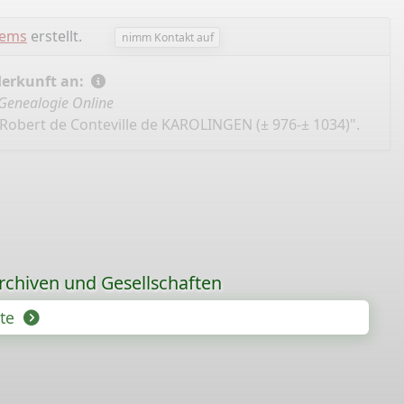
lems
erstellt.
nimm Kontakt auf
Herkunft an:
Genealogie Online
"Robert de Conteville de KAROLINGEN (± 976-± 1034)".
rchiven und Gesellschaften
hte