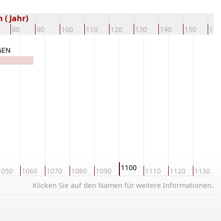
 ( Jahr)
80
90
100
110
120
130
140
150
160
GEN
1100
1050
1060
1070
1080
1090
1110
1120
1130
Klicken Sie auf den Namen für weitere Informationen.