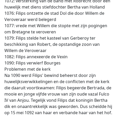
1072: versterking van de band met Robrecht door een
huwelijk met diens stiefdochter Bertha van Holland
1076: Filips ontzette de stad Dol die door Willem de
Veroveraar werd belegerd
1077: vrede met Willem die stopte met zijn pogingen
om Bretagne te veroveren
1079: Filips stelde het kasteel van Gerberoy ter
beschikking van Robert, de opstandige zoon van
Willem de Veroveraar
1082: Filips annexeerde de Vexin
1090: Filips verwierf Bourges
Problemen met de kerk
Na 1090 werd Filips' bewind beheerst door zijn
huwelijksverwikkelingen en de conflicten met de kerk
die daaruit voortkwamen: Filips begeerde Bertrada, de
mooie en jonge vijfde vrouw van zijn oude vazal Fulco
IV van Anjou. Tegelijk vond Filips dat koningin Bertha
dik en onaantrekkelijk was geworden. Dus scheidde hij
op 15 mei 1092 van haar en verbande haar van het hof.