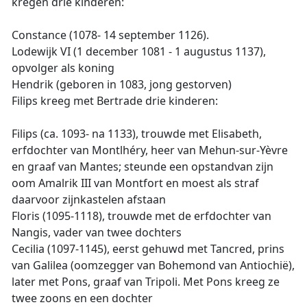
kregen drie kinderen:
Constance (1078- 14 september 1126).
Lodewijk VI (1 december 1081 - 1 augustus 1137),
opvolger als koning
Hendrik (geboren in 1083, jong gestorven)
Filips kreeg met Bertrade drie kinderen:
Filips (ca. 1093- na 1133), trouwde met Elisabeth,
erfdochter van Montlhéry, heer van Mehun-sur-Yèvre
en graaf van Mantes; steunde een opstandvan zijn
oom Amalrik III van Montfort en moest als straf
daarvoor zijnkastelen afstaan
Floris (1095-1118), trouwde met de erfdochter van
Nangis, vader van twee dochters
Cecilia (1097-1145), eerst gehuwd met Tancred, prins
van Galilea (oomzegger van Bohemond van Antiochië),
later met Pons, graaf van Tripoli. Met Pons kreeg ze
twee zoons en een dochter