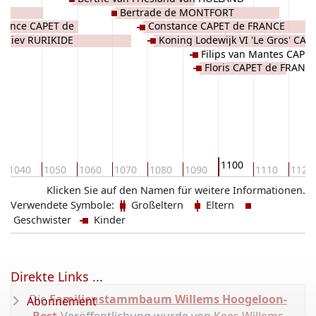
Bertrade de MONTFORT
France CAPET de
Constance CAPET de FRANCE
 Kiev RURIKIDE
Koning Lodewijk VI 'Le Gros' CAP
Filips van Mantes CAPE
FRANCE
Floris CAPET de FRANC
1100
1040
1050
1060
1070
1080
1090
1110
1120
Klicken Sie auf den Namen für weitere Informationen.
Verwendete Symbole:
Großeltern
Eltern
Geschwister
Kinder
Direkte Links ...
Die
Familienstammbaum Willems Hoogeloon-
Abonnement