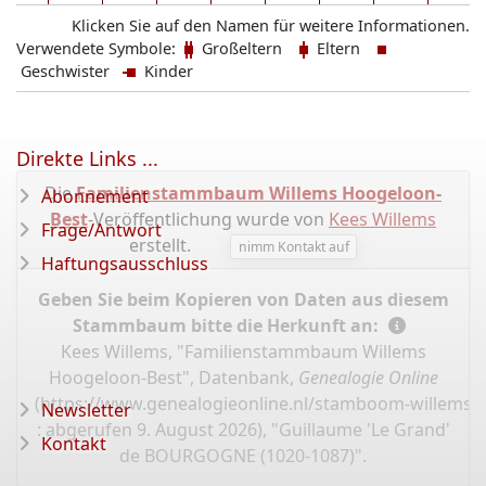
Klicken Sie auf den Namen für weitere Informationen.
Verwendete Symbole:
Großeltern
Eltern
Geschwister
Kinder
Direkte Links ...
Die
Familienstammbaum Willems Hoogeloon-
Abonnement
Best
-Veröffentlichung wurde von
Kees Willems
Frage/Antwort
erstellt.
nimm Kontakt auf
Haftungsausschluss
Geben Sie beim Kopieren von Daten aus diesem
Stammbaum bitte die Herkunft an:
Kees Willems, "Familienstammbaum Willems
Hoogeloon-Best", Datenbank,
Genealogie Online
(
https://www.genealogieonline.nl/stamboom-willems-
Newsletter
: abgerufen 9. August 2026), "Guillaume 'Le Grand'
Kontakt
de BOURGOGNE (1020-1087)".