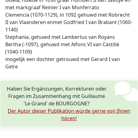
Gisela, huwde in 1090 graaf Humbert II van Savoye en
met markgraaf Reinier I van Monferrato
Clemencia (1070-1129), in 1092 gehuwd met Robrecht
II van Vlaanderen enmet Godfried I van Brabant (1060-
1140)
Stephania, gehuwd met Lambertus van Royans
Bertha (-1097), gehuwd met Alfons VI van Castilië
(1040-1109)
mogelijk een dochter getrouwd met Gerard I van
Gelre
Haben Sie Ergänzungen, Korrekturen oder
Fragen im Zusammenhang mit Guillaume
'Le Grand' de BOURGOGNE?
Der Autor dieser Publikation würde gerne von Ihnen
hören!