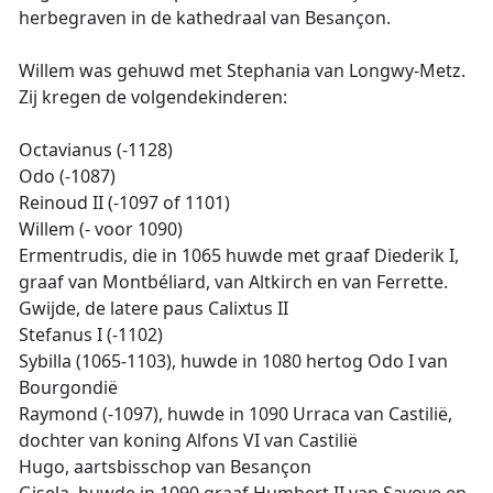
herbegraven in de kathedraal van Besançon.
Willem was gehuwd met Stephania van Longwy-Metz.
Zij kregen de volgendekinderen:
Octavianus (-1128)
Odo (-1087)
Reinoud II (-1097 of 1101)
Willem (- voor 1090)
Ermentrudis, die in 1065 huwde met graaf Diederik I,
graaf van Montbéliard, van Altkirch en van Ferrette.
Gwijde, de latere paus Calixtus II
Stefanus I (-1102)
Sybilla (1065-1103), huwde in 1080 hertog Odo I van
Bourgondië
Raymond (-1097), huwde in 1090 Urraca van Castilië,
dochter van koning Alfons VI van Castilië
Hugo, aartsbisschop van Besançon