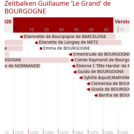
Zeitbalken Guillaume 'Le Grand' de
BOURGOGNE
 1020
Verstorb
0
-10
10
20
30
40
50
60
70
Etiennette de Bourgogne de BARCELONE
e
Étienette de Longwy de METZ
n de
Emma de BOURGOGNE
Irmentrude de BOURGOGNE
BOURGOGNE
Comte Raymond de Bourgog
lise de NORMANDIE
Étienne I 'Tête Hardie' de M
BOURGOGNE
Guido de BOURGOGNE
BOURGOGNE
Sybille &quot;Mathilde&
Clementia de BOUR
BOURGOGNE
Gisela de BOURGOG
Bertha de BOUR
1010
1020
1030
1040
1050
1060
1070
1080
1090