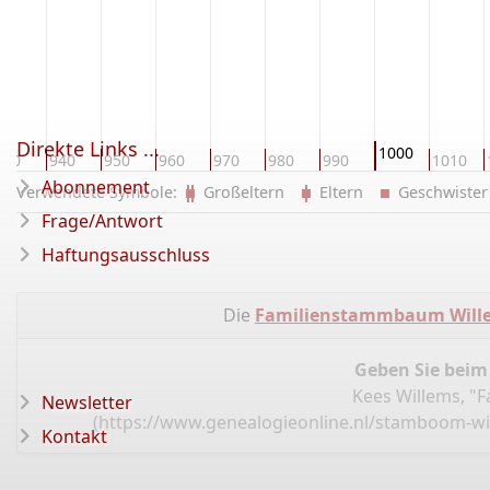
Direkte Links ...
1000
930
940
950
960
970
980
990
1010
Abonnement
Verwendete Symbole:
Großeltern
Eltern
Geschwist
Frage/Antwort
Haftungsausschluss
Die
Familienstammbaum Wille
Geben Sie beim
Kees Willems, "
Newsletter
(
https://www.genealogieonline.nl/stamboom-wi
Kontakt