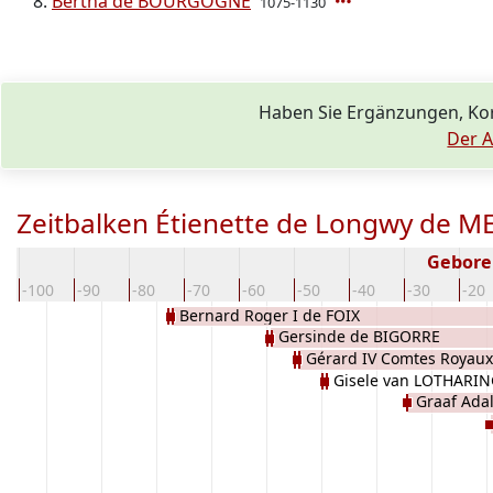
Bertha de BOURGOGNE
1075-1130
Haben Sie Ergänzungen, Ko
Der A
Zeitbalken Étienette de Longwy de M
Gebore
-100
-90
-80
-70
-60
-50
-40
-30
-20
Bernard Roger I de FOIX
Gersinde de BIGORRE
Gérard IV Comtes Royau
Gisele van LOTHARI
Graaf Adal
METZ