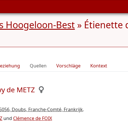
s Hoogeloon-Best
»
Étienette
eziehung
Quellen
Vorschläge
Kontext
wy de METZ
5056, Doubs, Franche-Comté, Frankrijk
.
Z
und
Clémence de FOIX