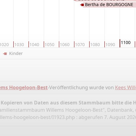
Bertha de BOURGOGNE
1100
1020
1030
1040
1050
1060
1070
1080
1090
er
Kinder
ms Hoogeloon-Best
-Veröffentlichung wurde von
Kees Wil
 Kopieren von Daten aus diesem Stammbaum bitte die 
Familienstammbaum Willems Hoogeloon-Best", Datenbank,
llems-hoogeloon-best/I1923.php
: abgerufen 7. August 2026