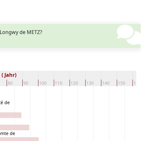
e Longwy de METZ?
( Jahr)
80
90
100
110
120
130
140
150
160
é de
omte de