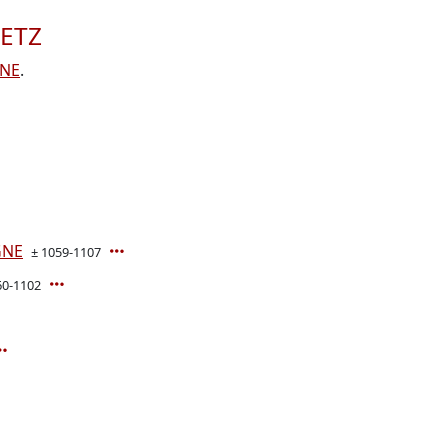
METZ
GNE
.
GNE
± 1059-1107
60-1102