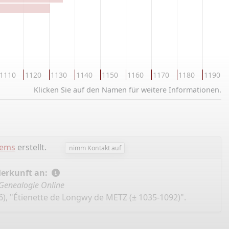
1110
1120
1130
1140
1150
1160
1170
1180
1190
Klicken Sie auf den Namen für weitere Informationen.
lems
erstellt.
nimm Kontakt auf
Herkunft an:
Genealogie Online
), "Étienette de Longwy de METZ (± 1035-1092)".