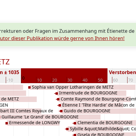
rrekturen oder Fragen im Zusammenhang mit Étienette d
utor dieser Publikation würde gerne von Ihnen hören!
ETZ
n ± 1035
Verstorben 
0
-10
10
20
30
40
50
60
70
Sophia van Opper Lotharingen de METZ
Irmentrude de BOURGOGNE
x de METZ
Comte Raymond de Bourgogne-Comt
NGEN
Étienne I 'Tête Hardie' de Mâcon de
BOURGOGNE
bart III Comtes Royaux de
Guido de BOURGOGNE
BOURGOGNE
Guillaume 'Le Grand' de BOURGOGNE
Ermessende de LONGWY
Clementia de BOURGOGNE
Sybille &quot;Mathilde&quot; C
Gisela de BOURGOGNE
BOURGOGNE