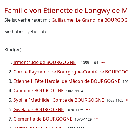
Familie von Étienette de Longwy de 
Sie ist verheiratet mit
Guillaume 'Le Grand' de BOURGO
Sie haben geheiratet
Kind(er):
Irmentrude de BOURGOGNE
± 1058-1104
Comte Raymond de Bourgogne-Comté de BOURGO
Étienne I 'Tête Hardie' de Mâcon de BOURGOGNE
10
Guido de BOURGOGNE
1061-1124
Sybille "Mathilde" Comte de BOURGOGNE
1065-1102
Gisela de BOURGOGNE
1070-1135
Clementia de BOURGOGNE
1070-1129