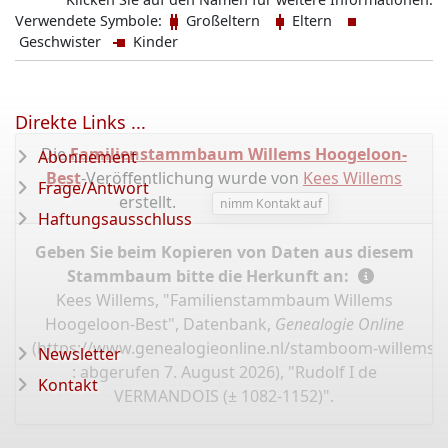
Verwendete Symbole:
Großeltern
Eltern
Geschwister
Kinder
Direkte Links ...
Die
Familienstammbaum Willems Hoogeloon-
Abonnement
Best
-Veröffentlichung wurde von
Kees Willems
Frage/Antwort
erstellt.
nimm Kontakt auf
Haftungsausschluss
Geben Sie beim Kopieren von Daten aus diesem
Stammbaum bitte die Herkunft an:
Kees Willems, "Familienstammbaum Willems
Hoogeloon-Best", Datenbank,
Genealogie Online
(
https://www.genealogieonline.nl/stamboom-willems-
Newsletter
: abgerufen 7. August 2026), "Rudolf I de
Kontakt
VERMANDOIS (± 1082-1152)".