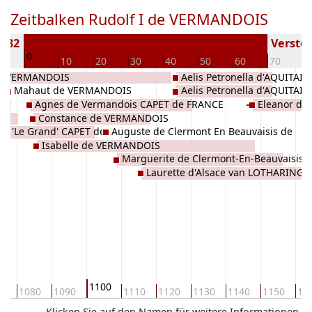
Zeitbalken Rudolf I de VERMANDOIS
1082
Verstor
0
10
10
20
30
40
50
60
70
8
de VERMANDOIS
Aelis Petronella d'AQUITAIN
Mahaut de VERMANDOIS
Aelis Petronella d'AQUITAIN
Agnes de Vermandois CAPET de FRANCE
Eleanor d
Constance de VERMANDOIS
s 'Le Grand' CAPET de
Auguste de Clermont En Beauvaisis de
Isabelle de VERMANDOIS
CLERMONT
Marguerite de Clermont-En-Beauvaisis 
Laurette d'Alsace van LOTHARINGE
CLERMONT
1100
70
1080
1090
1110
1120
1130
1140
1150
11
Klicken Sie auf den Namen für weitere Informationen.