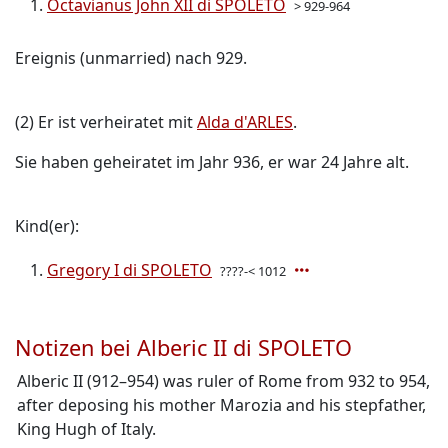
Octavianus John XII di SPOLETO
> 929-964
Ereignis (unmarried) nach 929.
(2) Er ist verheiratet mit
Alda d'ARLES
.
Sie haben geheiratet im Jahr 936, er war 24 Jahre alt.
Kind(er):
Gregory I di SPOLETO
????-< 1012
Notizen bei Alberic II di SPOLETO
Alberic II (912–954) was ruler of Rome from 932 to 954,
after deposing his mother Marozia and his stepfather,
King Hugh of Italy.