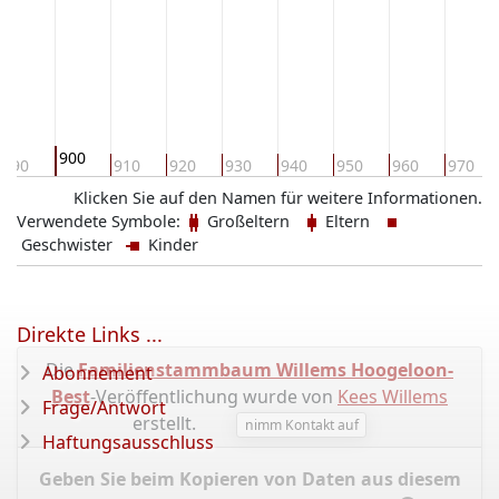
900
890
910
920
930
940
950
960
970
Klicken Sie auf den Namen für weitere Informationen.
Verwendete Symbole:
Großeltern
Eltern
Geschwister
Kinder
Direkte Links ...
Die
Familienstammbaum Willems Hoogeloon-
Abonnement
Best
-Veröffentlichung wurde von
Kees Willems
Frage/Antwort
erstellt.
nimm Kontakt auf
Haftungsausschluss
Geben Sie beim Kopieren von Daten aus diesem