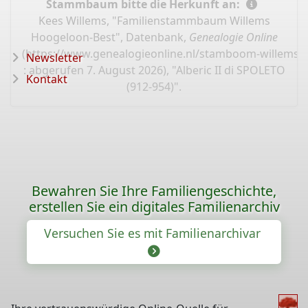
Stammbaum bitte die Herkunft an:
Kees Willems, "Familienstammbaum Willems
Hoogeloon-Best", Datenbank,
Genealogie Online
(
https://www.genealogieonline.nl/stamboom-willems-
Newsletter
: abgerufen 7. August 2026), "Alberic II di SPOLETO
Kontakt
(912-954)".
Bewahren Sie Ihre Familiengeschichte,
erstellen Sie ein digitales Familienarchiv
Versuchen Sie es mit Familienarchivar