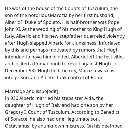
He was of the house of the Counts of Tusculum, the
son of the notoriousMarozia by her first husband,
Alberic I, Duke of Spoleto. His half-brother was Pope
John XI. At the wedding of his mother to King Hugh of
Italy, Alberic and his new stepfather quarreled violently
after Hugh slapped Alberic for clumsiness. Infuriated
by this and perhaps motivated by rumors that Hugh
intended to have him blinded, Alberic left the festivities
and incited a Roman mob to revolt against Hugh. In
December 932 Hugh fled the city, Marozia was cast
into prison, and Alberic took control of Rome.
Marriage and issue[edit]
In 936 Alberic married his stepsister Alda, the
daughter of Hugh of Italy and had one son by her,
Gregory I, Count of Tusculum. According to Benedict
of Soracte, he also had one illegitimate son,
Octavianus, by anunknown mistress. On his deathbed