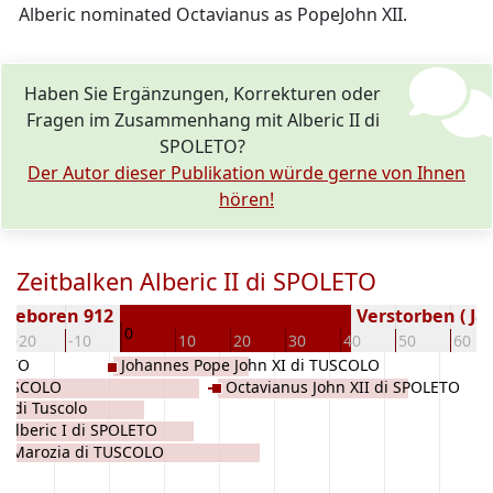
Alberic nominated Octavianus as PopeJohn XII.
Haben Sie Ergänzungen, Korrekturen oder
Fragen im Zusammenhang mit Alberic II di
SPOLETO?
Der Autor dieser Publikation würde gerne von Ihnen
hören!
Zeitbalken Alberic II di SPOLETO
Geboren 912
Verstorben ( Ja
0
-20
-10
10
20
30
40
50
60
LETO
Johannes Pope John XI di TUSCOLO
 TUSCOLO
Octavianus John XII di SPOLETO
. di Tuscolo
Alberic I di SPOLETO
Marozia di TUSCOLO