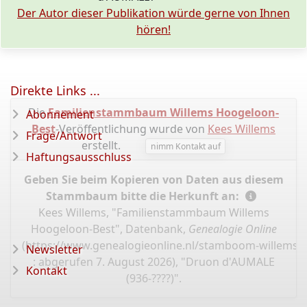
Der Autor dieser Publikation würde gerne von Ihnen
hören!
Direkte Links ...
Die
Familienstammbaum Willems Hoogeloon-
Abonnement
Best
-Veröffentlichung wurde von
Kees Willems
Frage/Antwort
erstellt.
nimm Kontakt auf
Haftungsausschluss
Geben Sie beim Kopieren von Daten aus diesem
Stammbaum bitte die Herkunft an:
Kees Willems, "Familienstammbaum Willems
Hoogeloon-Best", Datenbank,
Genealogie Online
(
https://www.genealogieonline.nl/stamboom-willems-
Newsletter
: abgerufen 7. August 2026), "Druon d'AUMALE
Kontakt
(936-????)".