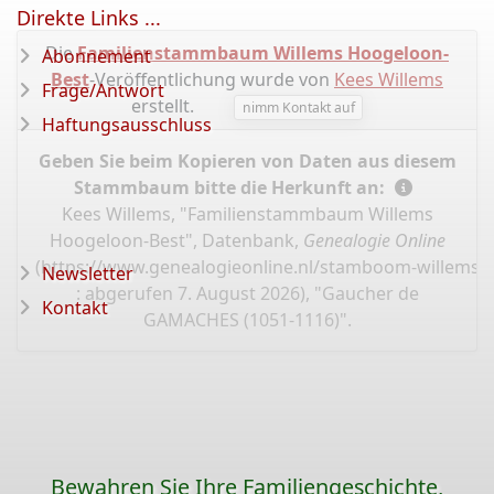
Direkte Links ...
Die
Familienstammbaum Willems Hoogeloon-
Abonnement
Best
-Veröffentlichung wurde von
Kees Willems
Frage/Antwort
erstellt.
nimm Kontakt auf
Haftungsausschluss
Geben Sie beim Kopieren von Daten aus diesem
Stammbaum bitte die Herkunft an:
Kees Willems, "Familienstammbaum Willems
Hoogeloon-Best", Datenbank,
Genealogie Online
(
https://www.genealogieonline.nl/stamboom-willems-
Newsletter
: abgerufen 7. August 2026), "Gaucher de
Kontakt
GAMACHES (1051-1116)".
Bewahren Sie Ihre Familiengeschichte,