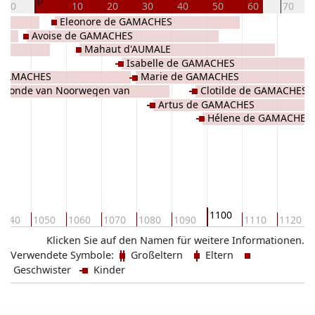
0
-10
10
20
30
40
50
60
70
Eleonore de GAMACHES
Avoise de GAMACHES
R
Mahaut d'AUMALE
EN
Isabelle de GAMACHES
 GAMACHES
Marie de GAMACHES
egonde van Noorwegen van
Clotilde de GAMACHES
Artus de GAMACHES
MARKEN
Hélene de GAMACHES
1100
1040
1050
1060
1070
1080
1090
1110
1120
Klicken Sie auf den Namen für weitere Informationen.
Verwendete Symbole:
Großeltern
Eltern
Geschwister
Kinder