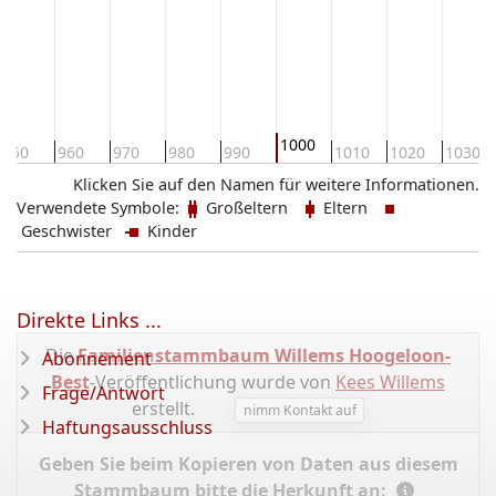
1000
950
960
970
980
990
1010
1020
1030
Klicken Sie auf den Namen für weitere Informationen.
Verwendete Symbole:
Großeltern
Eltern
Geschwister
Kinder
Direkte Links ...
Die
Familienstammbaum Willems Hoogeloon-
Abonnement
Best
-Veröffentlichung wurde von
Kees Willems
Frage/Antwort
erstellt.
nimm Kontakt auf
Haftungsausschluss
Geben Sie beim Kopieren von Daten aus diesem
Stammbaum bitte die Herkunft an: