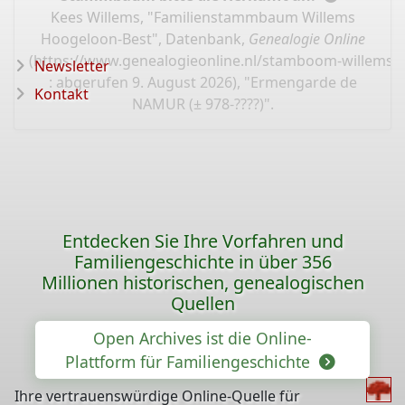
Kees Willems, "Familienstammbaum Willems
Hoogeloon-Best", Datenbank,
Genealogie Online
(
https://www.genealogieonline.nl/stamboom-willems-
Newsletter
: abgerufen 9. August 2026), "Ermengarde de
Kontakt
NAMUR (± 978-????)".
Entdecken Sie Ihre Vorfahren und
Familiengeschichte in über 356
Millionen historischen, genealogischen
Quellen
Open Archives ist die Online-
Plattform für Familiengeschichte
Ihre vertrauenswürdige Online-Quelle für