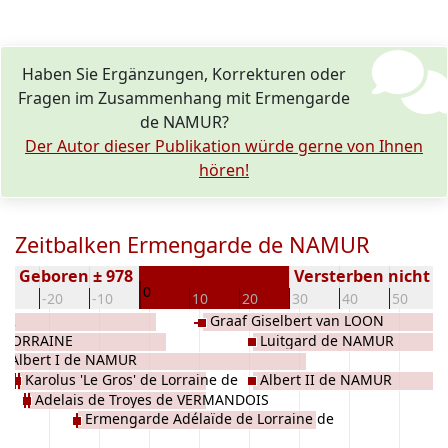
Haben Sie Ergänzungen, Korrekturen oder
Fragen im Zusammenhang mit Ermengarde
de NAMUR?
Der Autor dieser Publikation würde gerne von Ihnen
hören!
Zeitbalken Ermengarde de NAMUR
Geboren ± 978
Versterben nicht 
0
30
-20
-10
10
20
30
40
50
MUR
Graaf Giselbert van LOON
e LORRAINE
Luitgard de NAMUR
Albert I de NAMUR
Karolus 'Le Gros' de Lorraine de
Albert II de NAMUR
Adelais de Troyes de VERMANDOIS
KAROLINGEN
Ermengarde Adélaïde de Lorraine de
KAROLINGEN