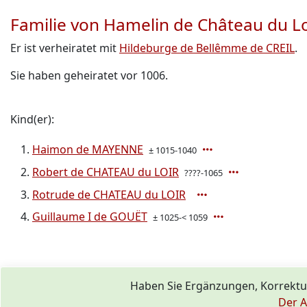
Familie von Hamelin de Château du 
Er ist verheiratet mit
Hildeburge de Bellêmme de CREIL
.
Sie haben geheiratet vor 1006.
Kind(er):
Haimon de MAYENNE
± 1015-1040
Robert de CHATEAU du LOIR
????-1065
Rotrude de CHATEAU du LOIR
Guillaume I de GOUËT
± 1025-< 1059
Haben Sie Ergänzungen, Korrekt
Der A