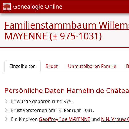
Genealogie Online
Familienstammbaum Willem
MAYENNE (± 975-1031)
Einzelheiten
Bilder
Unmittelbaren Familie
B
Persönliche Daten Hamelin de Châte
Er wurde geboren rund 975
.
Er ist verstorben am 14. Februar 1031
.
Ein Kind von
Geoffroy I de MAYENNE
und
N.N. Vrouw 