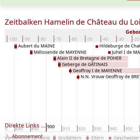
Zeitbalken Hamelin de Château du L
Gebor
0
-100
-90
-80
-70
-60
-50
-40
-30
-20
Aubert du MAINE
Hildeburge de Chat
Mélissende de MAYENNE
Juhel I de M
MAYENNE
Alain II de Bretagne de POHER
Geberge de GÂTINAIS
Geoffroy I de MAYENNE
N.N. Vrouw Geoffroy de BR
Direkte Links ...
900
870
880
890
910
920
930
940
950
Abonnement
Verwendete Symbole:
Großeltern
Eltern
Geschwist