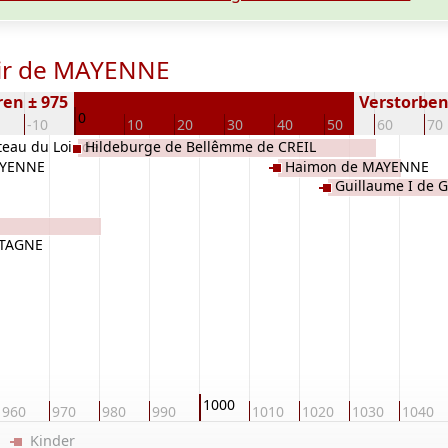
oir de MAYENNE
en ± 975
Verstorben 
0
-10
10
20
30
40
50
60
70
eau du Loir de
Hildeburge de Bellêmme de CREIL
AYENNE
Haimon de MAYENNE
Guillaume I de 
ETAGNE
1000
960
970
980
990
1010
1020
1030
1040
er
Kinder