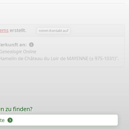
lems
erstellt.
nimm Kontakt auf
Herkunft an:
Genealogie Online
"Hamelin de Château du Loir de MAYENNE (± 975-1031)".
n zu finden?
hte