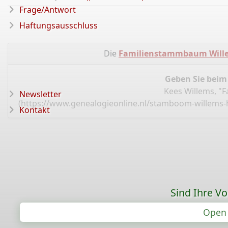
Frage/Antwort
Haftungsausschluss
Die
Familienstammbaum Wille
Geben Sie beim
Kees Willems, "
Newsletter
(
https://www.genealogieonline.nl/stamboom-willems-
Kontakt
Sind Ihre V
Open 