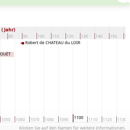
( Jahr)
80
90
100
110
120
130
140
150
16
Robert de CHATEAU du LOIR
GOUËT
1100
1050
1060
1070
1080
1090
1110
1120
1130
Klicken Sie auf den Namen für weitere Informationen.