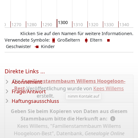
1300
260
1270
1280
1290
1310
1320
1330
1340
1
Klicken Sie auf den Namen für weitere Informationen.
Verwendete Symbole:
Großeltern
Eltern
Geschwister
Kinder
Direkte Links ...
Die
Familienstammbaum Willems Hoogeloon-
Abonnement
Best
-Veröffentlichung wurde von
Kees Willems
Frage/Antwort
erstellt.
nimm Kontakt auf
Haftungsausschluss
Geben Sie beim Kopieren von Daten aus diesem
Stammbaum bitte die Herkunft an:
Kees Willems, "Familienstammbaum Willems
Hoogeloon-Best", Datenbank,
Genealogie Online