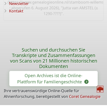
(
https://www.genealogieonline.nl/stamboom-willems-
Newsletter
: abgerufen 6. August 2026), "Jutta van AMSTEL (±
Kontakt
1290-????)".
Suchen und durchsuchen Sie
Transkripte und Zusammenfassungen
von Scans von 21 Millionen historischen
Dokumenten
Open Archives ist die Online-
Plattform für Familiengeschichte
Ihre vertrauenswürdige Online-Quelle für
Ahnenforschung, bereitgestellt von
Coret Genealogie