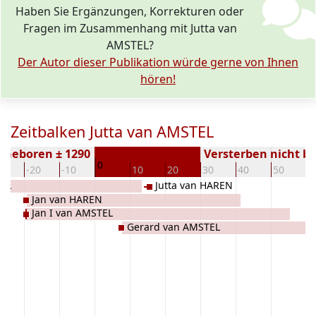
Haben Sie Ergänzungen, Korrekturen oder
Fragen im Zusammenhang mit Jutta van
AMSTEL?
Der Autor dieser Publikation würde gerne von Ihnen
hören!
Zeitbalken Jutta van AMSTEL
Geboren ± 1290
Versterben nicht b
0
30
-20
-10
10
20
30
40
50
6
TEL
Jutta van HAREN
Jan van HAREN
Jan I van AMSTEL
Gerard van AMSTEL