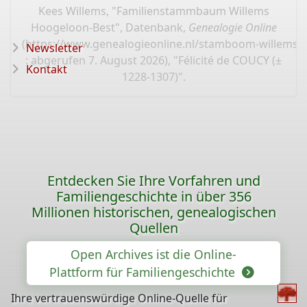
Kees Willems, "Familienstammbaum Willems
Hoogeloon-Best", Datenbank,
Genealogie Online
(
https://www.genealogieonline.nl/stamboom-willems-
Newsletter
: abgerufen 7. August 2026), "Félicité de COUCY (±
Kontakt
1228-1307)".
Entdecken Sie Ihre Vorfahren und
Familiengeschichte in über 356
Millionen historischen, genealogischen
Quellen
Open Archives ist die Online-
Plattform für Familiengeschichte
Ihre vertrauenswürdige Online-Quelle für