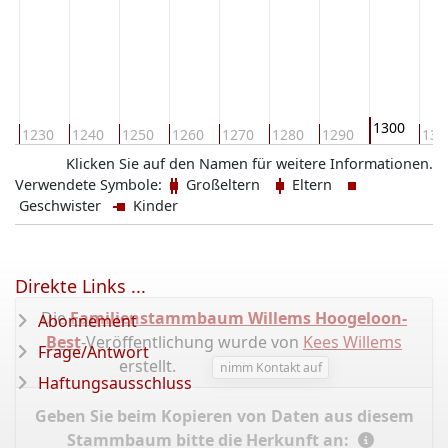
1300
0
1230
1240
1250
1260
1270
1280
1290
131
Klicken Sie auf den Namen für weitere Informationen.
Verwendete Symbole:
Großeltern
Eltern
Geschwister
Kinder
Direkte Links ...
Die
Familienstammbaum Willems Hoogeloon-
Abonnement
Best
-Veröffentlichung wurde von
Kees Willems
Frage/Antwort
erstellt.
nimm Kontakt auf
Haftungsausschluss
Geben Sie beim Kopieren von Daten aus diesem
Stammbaum bitte die Herkunft an: