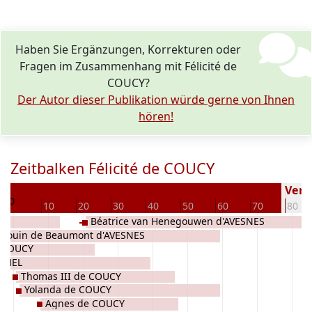
Haben Sie Ergänzungen, Korrekturen oder
Fragen im Zusammenhang mit Félicité de
COUCY?
Der Autor dieser Publikation würde gerne von Ihnen
hören!
Zeitbalken Félicité de COUCY
8
Verst
0
10
20
30
40
50
60
70
80
Béatrice van Henegouwen d'AVESNES
douin de Beaumont d'AVESNES
e COUCY
ETHEL
Thomas III de COUCY
Yolanda de COUCY
Agnes de COUCY