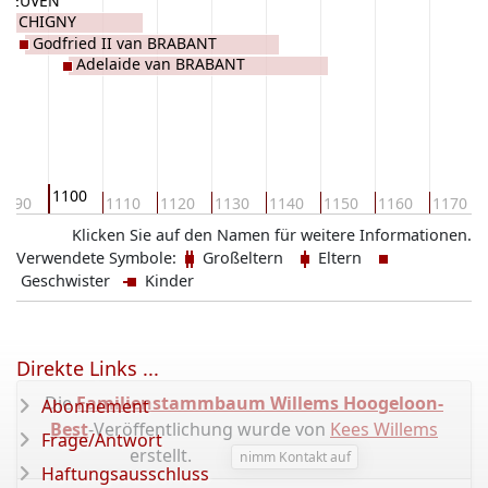
n LEUVEN
 de CHIGNY
Godfried II van BRABANT
Adelaide van BRABANT
1100
1090
1110
1120
1130
1140
1150
1160
1170
Klicken Sie auf den Namen für weitere Informationen.
Verwendete Symbole:
Großeltern
Eltern
Geschwister
Kinder
Direkte Links ...
Die
Familienstammbaum Willems Hoogeloon-
Abonnement
Best
-Veröffentlichung wurde von
Kees Willems
Frage/Antwort
erstellt.
nimm Kontakt auf
Haftungsausschluss