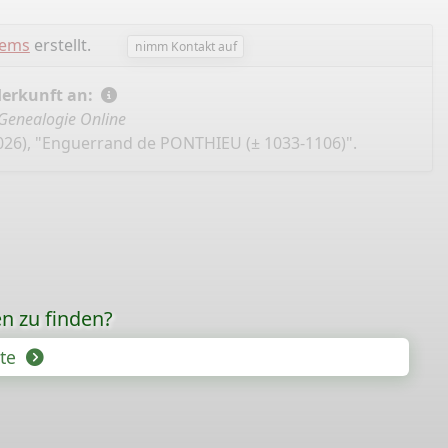
lems
erstellt.
nimm Kontakt auf
Herkunft an:
Genealogie Online
026), "Enguerrand de PONTHIEU (± 1033-1106)".
n zu finden?
hte