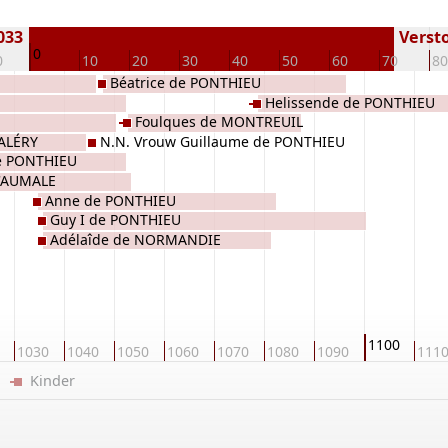
1033
Versto
0
0
10
20
30
40
50
60
70
80
Béatrice de PONTHIEU
Helissende de PONTHIEU
Foulques de MONTREUIL
VALÉRY
N.N. Vrouw Guillaume de PONTHIEU
e PONTHIEU
d'AUMALE
Anne de PONTHIEU
Guy I de PONTHIEU
Adélaîde de NORMANDIE
1100
1030
1040
1050
1060
1070
1080
1090
111
er
Kinder