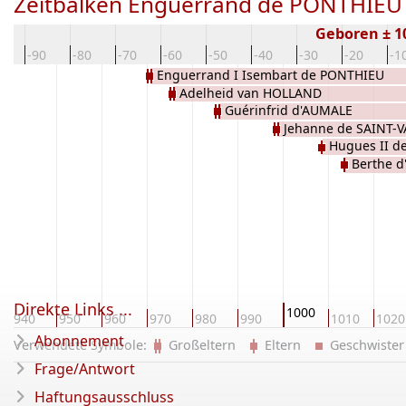
Zeitbalken Enguerrand de PONTHIEU
Geboren ± 
00
-90
-80
-70
-60
-50
-40
-30
-20
-1
Enguerrand I Isembart de PONTHIEU
Adelheid van HOLLAND
Guérinfrid d'AUMALE
Jehanne de SAINT-
Hugues II d
Berthe 
Direkte Links ...
1000
940
950
960
970
980
990
1010
1020
Abonnement
Verwendete Symbole:
Großeltern
Eltern
Geschwist
Frage/Antwort
Haftungsausschluss