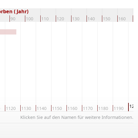
rben ( Jahr)
90
100
110
120
130
140
150
160
1
120
0
1120
1130
1140
1150
1160
1170
1180
1190
Klicken Sie auf den Namen für weitere Informationen.