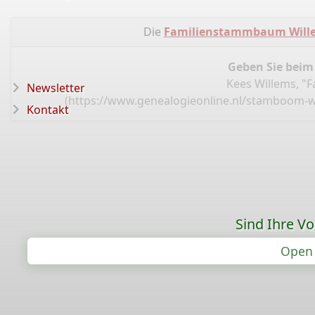
Die
Familienstammbaum Wille
Geben Sie beim
Kees Willems, "
Newsletter
(
https://www.genealogieonline.nl/stamboom-w
Kontakt
Sind Ihre V
Open 