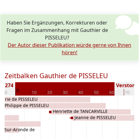
Haben Sie Ergänzungen, Korrekturen oder
Fragen im Zusammenhang mit Gauthier de
PISSELEU?
Der Autor dieser Publikation würde gerne von Ihnen
hören!
Zeitbalken Gauthier de PISSELEU
 1274
Verstorbe
0
-10
10
20
30
40
50
60
70
Marie de PISSELEU
Philippe de PISSELEU
Henriette de TANCARVILLE
Jeanne de PISSELEU
y-Sur-Aronde de