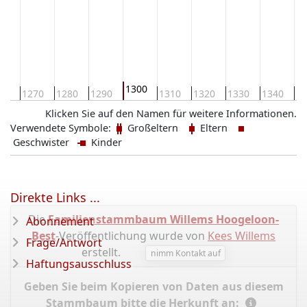
1300
60
1270
1280
1290
1310
1320
1330
1340
13
Klicken Sie auf den Namen für weitere Informationen.
Verwendete Symbole:
Großeltern
Eltern
Geschwister
Kinder
Direkte Links ...
Die
Familienstammbaum Willems Hoogeloon-
Abonnement
Best
-Veröffentlichung wurde von
Kees Willems
Frage/Antwort
erstellt.
nimm Kontakt auf
Haftungsausschluss
Geben Sie beim Kopieren von Daten aus diesem
Stammbaum bitte die Herkunft an: