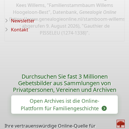
Kees Willems, "Familienstammbaum Willems
Hoogeloon-Best", Datenbank,
Genealogie Online
(
https://www.genealogieonline.nl/stamboom-willems-
Newsletter
: abgerufen 9. August 2026), "Gauthier de
Kontakt
PISSELEU (1274-1338)".
Durchsuchen Sie fast 3 Millionen
Gebetsbilder aus Sammlungen von
Privatpersonen, Vereinen und Archiven
Open Archives ist die Online-
Plattform für Familiengeschichte
Ihre vertrauenswürdige Online-Quelle für