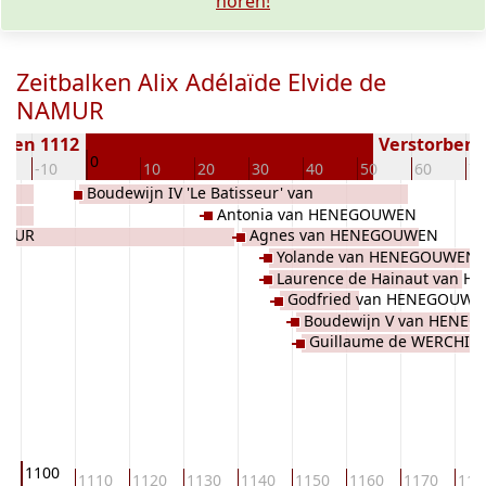
hören!
Zeitbalken Alix Adélaïde Elvide de
NAMUR
oren 1112
Verstorben (
0
0
-10
10
20
30
40
50
60
70
Boudewijn IV 'Le Batisseur' van
Antonia van HENEGOUWEN
HENEGOUWEN
NAMUR
Agnes van HENEGOUWEN
Yolande van HENEGOUWEN
Laurence de Hainaut van 
Godfried van HENEGOUWE
Boudewijn V van HENE
Guillaume de WERCHIN
1100
0
1110
1120
1130
1140
1150
1160
1170
118