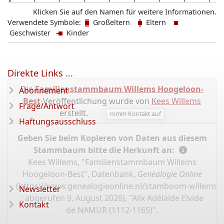
Klicken Sie auf den Namen für weitere Informationen.
Verwendete Symbole:
Großeltern
Eltern
Geschwister
Kinder
Direkte Links ...
Die
Familienstammbaum Willems Hoogeloon-
Abonnement
Best
-Veröffentlichung wurde von
Kees Willems
Frage/Antwort
erstellt.
nimm Kontakt auf
Haftungsausschluss
Geben Sie beim Kopieren von Daten aus diesem
Stammbaum bitte die Herkunft an:
Kees Willems, "Familienstammbaum Willems
Hoogeloon-Best", Datenbank,
Genealogie Online
(
https://www.genealogieonline.nl/stamboom-willems-
Newsletter
: abgerufen 9. August 2026), "Alix Adélaïde Elvide
Kontakt
de NAMUR (1112-1165)".