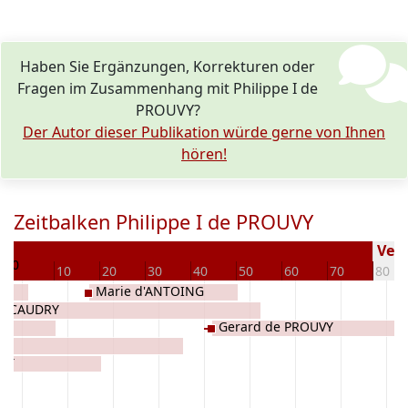
Haben Sie Ergänzungen, Korrekturen oder
Fragen im Zusammenhang mit Philippe I de
PROUVY?
Der Autor dieser Publikation würde gerne von Ihnen
hören!
Zeitbalken Philippe I de PROUVY
7
Vers
0
10
20
30
40
50
60
70
80
Marie d'ANTOING
de CAUDRY
Gerard de PROUVY
URT