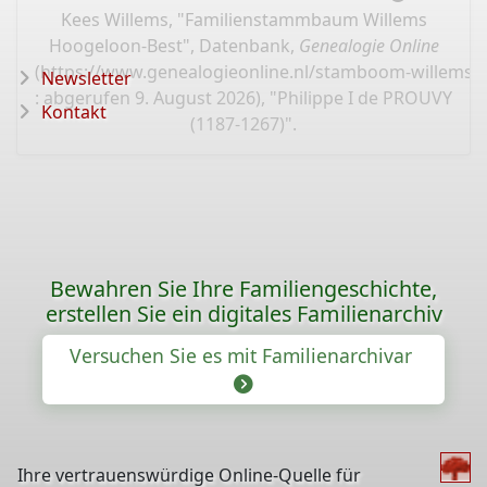
Kees Willems, "Familienstammbaum Willems
Hoogeloon-Best", Datenbank,
Genealogie Online
(
https://www.genealogieonline.nl/stamboom-willems-
Newsletter
: abgerufen 9. August 2026), "Philippe I de PROUVY
Kontakt
(1187-1267)".
Bewahren Sie Ihre Familiengeschichte,
erstellen Sie ein digitales Familienarchiv
Versuchen Sie es mit Familienarchivar
Ihre vertrauenswürdige Online-Quelle für