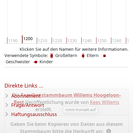
1200
80
1190
1210
1220
1230
1240
1250
1260
12
Klicken Sie auf den Namen für weitere Informationen.
Verwendete Symbole:
Großeltern
Eltern
Geschwister
Kinder
Direkte Links ...
Die
Familienstammbaum Willems Hoogeloon-
Abonnement
Best
-Veröffentlichung wurde von
Kees Willems
Frage/Antwort
erstellt.
nimm Kontakt auf
Haftungsausschluss
Geben Sie beim Kopieren von Daten aus diesem
Stammbaum bitte die Herkunft an: