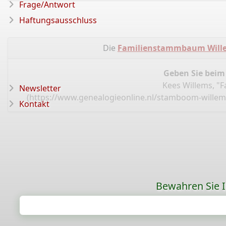
Frage/Antwort
Haftungsausschluss
Die
Familienstammbaum Wille
Geben Sie beim
Kees Willems, "
Newsletter
(
https://www.genealogieonline.nl/stamboom-wille
Kontakt
Bewahren Sie Ih