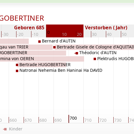
HUGOBERTINER
Geboren 685
Verstorben ( Jahr)
0
-30
-20
-10
10
20
30
40
50
Bernard d'AUTIN
rgau van TRIER
Bertrade Gisele de Cologne d'AQUITA
UGOBERTINER
Théodoric d'AUTIN
rmina von OEREN
Plektrudis HUGO
Bertrade HUGOBERTINER
Natronai Nehemia Ben Haninai Ha DAVID
700
0
660
670
680
690
710
720
730
74
er
Kinder