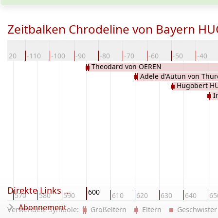
Zeitbalken Chrodeline von Bayern 
-120
-110
-100
-90
-80
-70
-60
-50
-40
Theodard von OEREN
Adele d'Autun von Thu
Hugobert H
I
Direkte Links ...
600
0
570
580
590
610
620
630
640
65
Abonnement
Verwendete Symbole:
Großeltern
Eltern
Geschwist