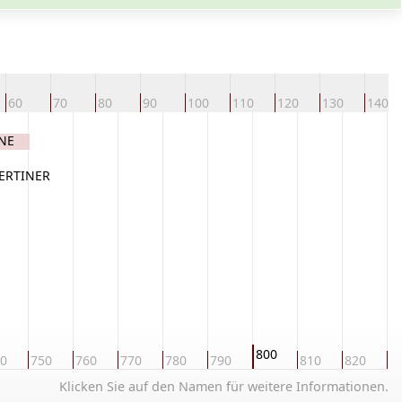
60
70
80
90
100
110
120
130
140
INE
BERTINER
800
0
750
760
770
780
790
810
820
8
Klicken Sie auf den Namen für weitere Informationen.