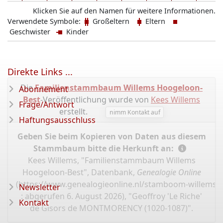
Klicken Sie auf den Namen für weitere Informationen.
Verwendete Symbole:
Großeltern
Eltern
Geschwister
Kinder
Direkte Links ...
Die
Familienstammbaum Willems Hoogeloon-
Abonnement
Best
-Veröffentlichung wurde von
Kees Willems
Frage/Antwort
erstellt.
nimm Kontakt auf
Haftungsausschluss
Geben Sie beim Kopieren von Daten aus diesem
Stammbaum bitte die Herkunft an:
Kees Willems, "Familienstammbaum Willems
Hoogeloon-Best", Datenbank,
Genealogie Online
(
https://www.genealogieonline.nl/stamboom-willems-
Newsletter
: abgerufen 6. August 2026), "Geoffroy 'Le Riche'
Kontakt
de Gisors de MONTMORENCY (1020-1087)".