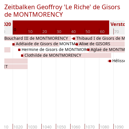
Zeitbalken Geoffroy 'Le Riche' de Gisors
de MONTMORENCY
 1020
Verstorb
0
-10
10
20
30
40
50
60
70
Bouchard III de MONTMORENCY
Thibaud I de Gisors de 
Adélaide de Gisors de MONTMORENCY
Alixe de GISORS
Hermine de Gisors de MONTMORENCY
Aglaë de MONTMO
Clothilde de MONTMORENCY
Hélisse
SSET
1010
1020
1030
1040
1050
1060
1070
1080
1090