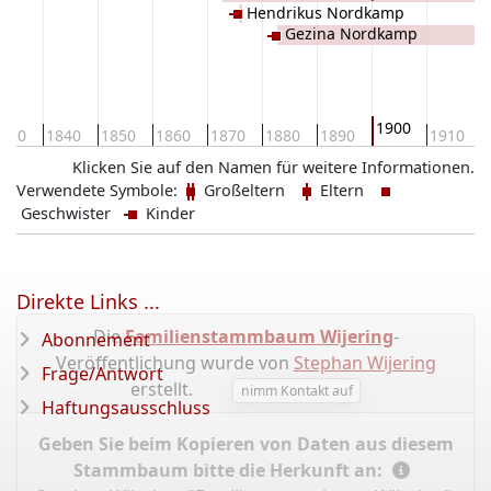
Hendrikus Nordkamp
Gezina Nordkamp
1900
830
1840
1850
1860
1870
1880
1890
1910
Klicken Sie auf den Namen für weitere Informationen.
Verwendete Symbole:
Großeltern
Eltern
Geschwister
Kinder
Direkte Links ...
Die
Familienstammbaum Wijering
-
Abonnement
Veröffentlichung wurde von
Stephan Wijering
Frage/Antwort
erstellt.
nimm Kontakt auf
Haftungsausschluss
Geben Sie beim Kopieren von Daten aus diesem
Stammbaum bitte die Herkunft an: