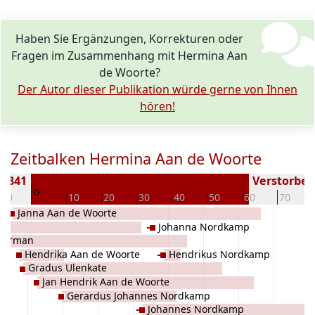
Haben Sie Ergänzungen, Korrekturen oder
Fragen im Zusammenhang mit Hermina Aan
de Woorte?
Der Autor dieser Publikation würde gerne von Ihnen
hören!
Zeitbalken Hermina Aan de Woorte
 1841
Verstorben 
0
-10
10
20
30
40
50
60
70
Janna Aan de Woorte
e
Johanna Nordkamp
llerman
Hendrika Aan de Woorte
Hendrikus Nordkamp
Gradus Ulenkate
Jan Hendrik Aan de Woorte
Gerardus Johannes Nordkamp
Johannes Nordkamp