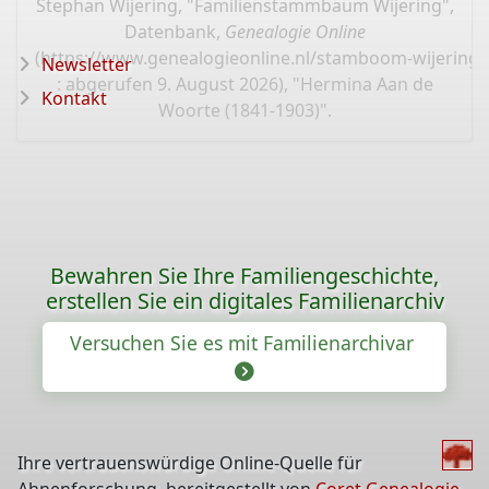
Stephan Wijering, "Familienstammbaum Wijering",
Datenbank,
Genealogie Online
(
https://www.genealogieonline.nl/stamboom-wijering/
Newsletter
: abgerufen 9. August 2026), "Hermina Aan de
Kontakt
Woorte (1841-1903)".
Bewahren Sie Ihre Familiengeschichte,
erstellen Sie ein digitales Familienarchiv
Versuchen Sie es mit Familienarchivar
Ihre vertrauenswürdige Online-Quelle für