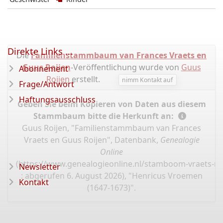
Direkte Links ...
Die
Familienstammbaum van Frances Vraets en
Guus Roijen
-Veröffentlichung wurde von
Guus
Abonnement
Roijen
erstellt.
nimm Kontakt auf
Frage/Antwort
Haftungsausschluss
Geben Sie beim Kopieren von Daten aus diesem
Stammbaum bitte die Herkunft an:
Guus Roijen, "Familienstammbaum van Frances
Vraets en Guus Roijen", Datenbank,
Genealogie
Online
(
https://www.genealogieonline.nl/stamboom-vraets-ro
Newsletter
: abgerufen 6. August 2026), "Henricus Vroemen
Kontakt
(1647-1673)".