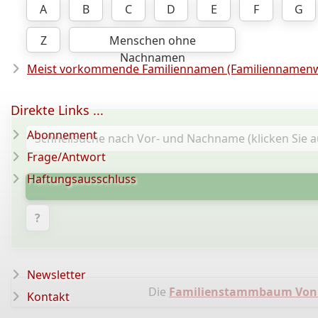
A
B
C
D
E
F
G
Z
Menschen ohne
Nachnamen
Meist vorkommende Familiennamen (Familiennamenw
Direkte Links ...
Abonnement
Frage/Antwort
Haftungsausschluss
?
Newsletter
Die
Familienstammbaum Von
Kontakt