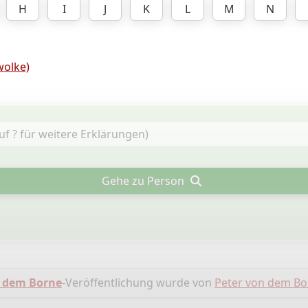
H
I
J
K
L
M
N
olke)
Gehe zu Person
 dem Borne
-Veröffentlichung wurde von
Peter von dem Bo