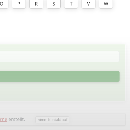
O
P
R
S
T
V
W
rne
erstellt.
nimm Kontakt auf