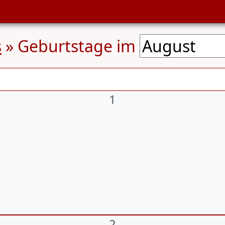
s
» Geburtstage im
1
2