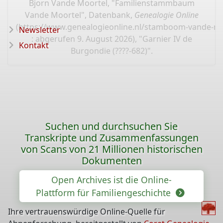
Bjorn Vande Moortel, "Familienstammbaum
Vande Moortel", Datenbank,
Genealogie Online
(
https://www.genealogieonline.nl/stamboom-vande-mo
Newsletter
: abgerufen 9. August 2026), "Garnier IV de
Kontakt
Burgondie (????-682)".
Suchen und durchsuchen Sie
Transkripte und Zusammenfassungen
von Scans von 21 Millionen historischen
Dokumenten
Open Archives ist die Online-
Plattform für Familiengeschichte
Ihre vertrauenswürdige Online-Quelle für