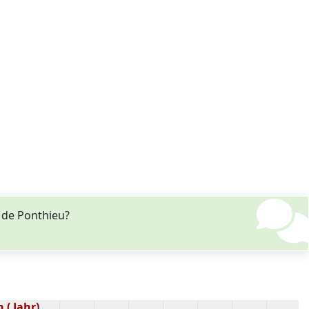
 de Ponthieu?
 ( Jahr)