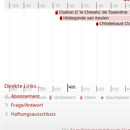
10
-100
-90
-80
-70
-60
-50
-40
-30
-
Clodion II 'le Chevelu' de Toxandrie
Hildegonde van Keulen
Chlodebaud Cl
Direkte Links ...
400
50
360
370
380
390
410
420
430
4
Abonnement
Verwendete Symbole:
Großeltern
Eltern
Geschwist
Frage/Antwort
Haftungsausschluss