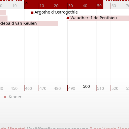
0
20
-10
10
20
30
40
50
60
7
Argothe d'Ostrogothie
Waudbert I de Ponthieu
odebald van Keulen
500
40
450
460
470
480
490
510
520
5
er
Kinder