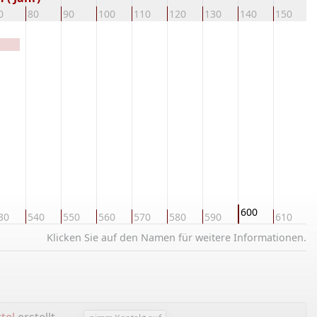
0
80
90
100
110
120
130
140
150
1
600
30
540
550
560
570
580
590
610
6
Klicken Sie auf den Namen für weitere Informationen.