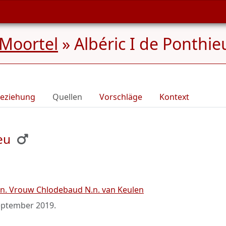
Moortel
»
Albéric I de Ponthie
eziehung
Quellen
Vorschläge
Kontext
eu
.n. Vrouw Chlodebaud N.n. van Keulen
eptember 2019
.