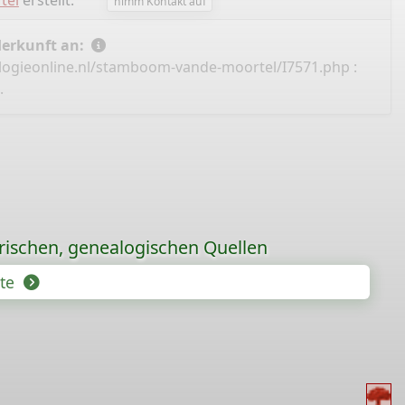
tel
erstellt.
nimm Kontakt auf
Herkunft an:
logieonline.nl/stamboom-vande-moortel/I7571.php
:
.
orischen, genealogischen Quellen
hte