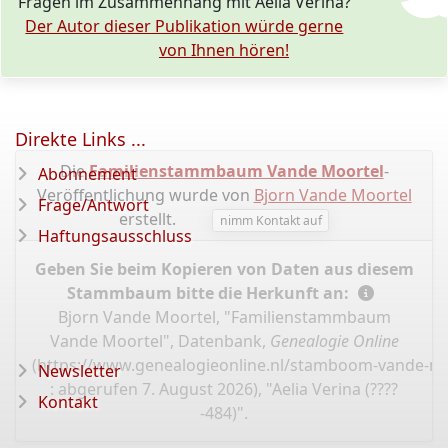
Fragen im Zusammenhang mit Aelia Verina?
Der Autor dieser Publikation würde gerne
von Ihnen hören!
Direkte Links ...
Die
Familienstammbaum Vande Moortel
-
Abonnement
Veröffentlichung wurde von
Bjorn Vande Moortel
Frage/Antwort
erstellt.
nimm Kontakt auf
Haftungsausschluss
Geben Sie beim Kopieren von Daten aus diesem
Stammbaum bitte die Herkunft an:
Bjorn Vande Moortel, "Familienstammbaum
Vande Moortel", Datenbank,
Genealogie Online
(
https://www.genealogieonline.nl/stamboom-vande-mo
Newsletter
: abgerufen 7. August 2026), "Aelia Verina (????
Kontakt
-484)".