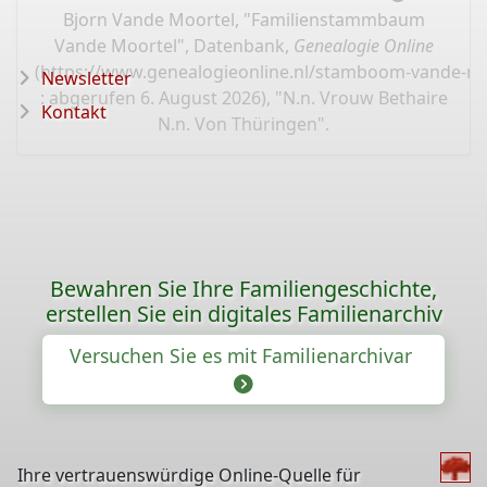
Bjorn Vande Moortel, "Familienstammbaum
Vande Moortel", Datenbank,
Genealogie Online
(
https://www.genealogieonline.nl/stamboom-vande-mo
Newsletter
: abgerufen 6. August 2026), "N.n. Vrouw Bethaire
Kontakt
N.n. Von Thüringen".
Bewahren Sie Ihre Familiengeschichte,
erstellen Sie ein digitales Familienarchiv
Versuchen Sie es mit Familienarchivar
Ihre vertrauenswürdige Online-Quelle für