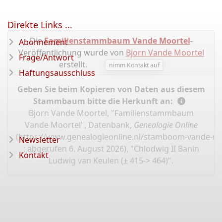
Direkte Links ...
Die
Familienstammbaum Vande Moortel
-
Abonnement
Veröffentlichung wurde von
Bjorn Vande Moortel
Frage/Antwort
erstellt.
nimm Kontakt auf
Haftungsausschluss
Geben Sie beim Kopieren von Daten aus diesem
Stammbaum bitte die Herkunft an:
Bjorn Vande Moortel, "Familienstammbaum
Vande Moortel", Datenbank,
Genealogie Online
(
https://www.genealogieonline.nl/stamboom-vande-mo
Newsletter
: abgerufen 6. August 2026), "Chlodwig II Banin
Kontakt
Ludwig van Keulen (± 415-> 464)".