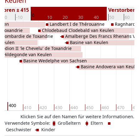
Keulen
boren ± 415
Verstorben (
0
-20
-10
10
20
30
40
50
60
ulen
Landbert I de Thérouanne
Ragnhard I
 Toxandrie
Chlodebaud Clodebald van Keulen
 Lombardie de Toxandrie
Amalberge Des Francs Rhenans Vo
 Keulen
Basine van Keulen
Sachsen van Keulen
Clodion II 'le Chevelu' de Toxandrie
Hildegonde van Keulen
Basine Wedelphe von Sachsen
Basine Andovera van Keule
400
0
410
420
430
440
450
460
470
48
Klicken Sie auf den Namen für weitere Informationen.
Verwendete Symbole:
Großeltern
Eltern
Geschwister
Kinder