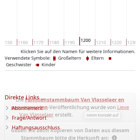
1200
1150
1160
1170
1180
1190
1210
1220
1230
Klicken Sie auf den Namen für weitere Informationen.
Verwendete Symbole:
Großeltern
Eltern
Geschwister
Kinder
Direkte Links ...
Die
Familienstammbaum Van Vlasselaer en
aanverwanten
-Veröffentlichung wurde von
Lieve
Abonnement
Van Vlasselaer
erstellt.
nimm Kontakt auf
Frage/Antwort
Haftungsausschluss
Geben Sie beim Kopieren von Daten aus diesem
Stammbaum bitte die Herkunft an: