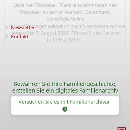
Lieve Van Vlasselaer, "Familienstammbaum Van
Vlasselaer en aanverwanten", Datenbank,
Genealogie Online
(
https://www.genealogieonline.nl/stamboom-van-vlassel
Newsletter
: abgerufen 9. August 2026), "Rasso V. van Gaveren
Kontakt
(± 1165-± 1217)".
Bewahren Sie Ihre Familiengeschichte,
erstellen Sie ein digitales Familienarchiv
Versuchen Sie es mit Familienarchivar