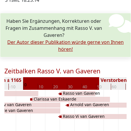
3 TIME 18:25:14
Haben Sie Ergänzungen, Korrekturen oder
Fragen im Zusammenhang mit Rasso V. van
Gaveren?
Der Autor dieser Publikation würde gerne von Ihnen
hören!
Zeitbalken Rasso V. van Gaveren
en ± 1165
Verstorben ( 
0
0
-10
10
20
30
40
50
60
70
Rasso van Gaveren
Clarissa van Eskaerde
o Iv van Gaveren
Arnold van Gaveren
ilde van Gaveren
Rasso Vi van Gaveren