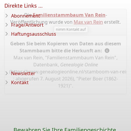
Direkte Links ...
Die
Familienstammbaum Van Rein
-
Abonnement
Veröffentlichung wurde von
Max van Rein
erstellt.
Frage/Antwort
nimm Kontakt auf
Haftungsausschluss
Geben Sie beim Kopieren von Daten aus diesem
Stammbaum bitte die Herkunft an:
Max van Rein, "Familienstammbaum Van Rein",
Datenbank,
Genealogie Online
(
https://www.genealogieonline.nl/stamboom-van-rein/
Newsletter
: abgerufen 7. August 2026), "Pieter Boer (1862-
Kontakt
1921)".
Bewahren Sie Ihre Familiengeschichte,