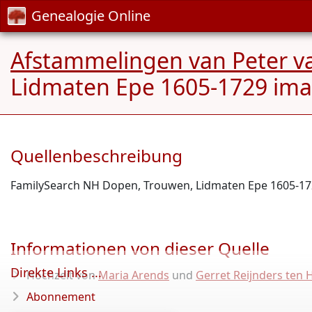
Genealogie Online
Afstammelingen van Peter v
Lidmaten Epe 1605-1729 im
Quellenbeschreibung
FamilySearch NH Dopen, Trouwen, Lidmaten Epe 1605-17
Informationen von dieser Quelle
Direkte Links ...
Hochzeit von
Maria Arends
und
Gerret Reijnders ten 
Abonnement