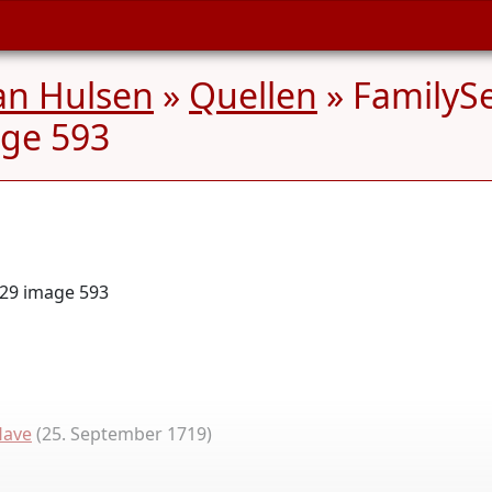
an Hulsen
»
Quellen
» FamilyS
age 593
29 image 593
Have
(25. September 1719)