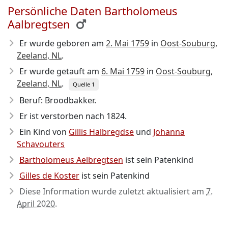
Persönliche Daten Bartholomeus
Aalbregtsen
Er wurde geboren am
2. Mai 1759
in
Oost-Souburg,
Zeeland, NL
.
Er wurde getauft am
6. Mai 1759
in
Oost-Souburg,
Zeeland, NL
.
Quelle 1
Beruf: Broodbakker.
Er ist verstorben nach 1824
.
Ein Kind von
Gillis Halbregdse
und
Johanna
Schavouters
Bartholomeus Aelbregtsen
ist sein Patenkind
Gilles de Koster
ist sein Patenkind
Diese Information wurde zuletzt aktualisiert am
7.
April 2020
.