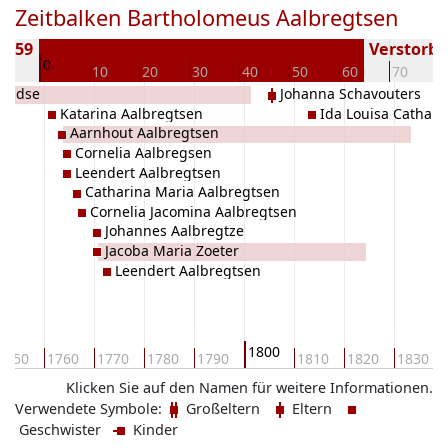
Zeitbalken Bartholomeus Aalbregtsen
1759
Verstorben
0
10
10
20
30
40
50
60
70
regdse
Johanna Schavouters
Katarina Aalbregtsen
Ida Louisa Cathari
Aarnhout Aalbregtsen
Cornelia Aalbregsen
Leendert Aalbregtsen
Catharina Maria Aalbregtsen
Cornelia Jacomina Aalbregtsen
Johannes Aalbregtze
Jacoba Maria Zoeter
Leendert Aalbregtsen
1800
1750
1760
1770
1780
1790
1810
1820
1830
Klicken Sie auf den Namen für weitere Informationen.
Verwendete Symbole:
Großeltern
Eltern
Geschwister
Kinder