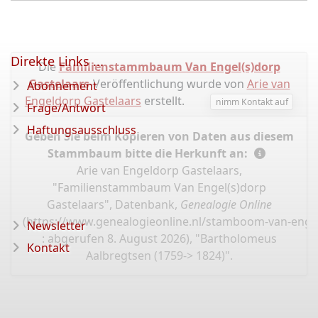
Direkte Links ...
Die
Familienstammbaum Van Engel(s)dorp
Gastelaars
-Veröffentlichung wurde von
Arie van
Abonnement
Engeldorp Gastelaars
erstellt.
nimm Kontakt auf
Frage/Antwort
Haftungsausschluss
Geben Sie beim Kopieren von Daten aus diesem
Stammbaum bitte die Herkunft an:
Arie van Engeldorp Gastelaars,
"Familienstammbaum Van Engel(s)dorp
Gastelaars", Datenbank,
Genealogie Online
(
https://www.genealogieonline.nl/stamboom-van-enge
Newsletter
: abgerufen 8. August 2026), "Bartholomeus
Kontakt
Aalbregtsen (1759-> 1824)".