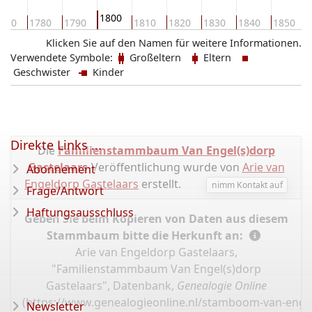
1800
770
1780
1790
1810
1820
1830
1840
1850
Klicken Sie auf den Namen für weitere Informationen.
Verwendete Symbole:
Großeltern
Eltern
Geschwister
Kinder
Direkte Links ...
Die
Familienstammbaum Van Engel(s)dorp
Gastelaars
-Veröffentlichung wurde von
Arie van
Abonnement
Engeldorp Gastelaars
erstellt.
nimm Kontakt auf
Frage/Antwort
Haftungsausschluss
Geben Sie beim Kopieren von Daten aus diesem
Stammbaum bitte die Herkunft an:
Arie van Engeldorp Gastelaars,
"Familienstammbaum Van Engel(s)dorp
Gastelaars", Datenbank,
Genealogie Online
(
https://www.genealogieonline.nl/stamboom-van-enge
Newsletter