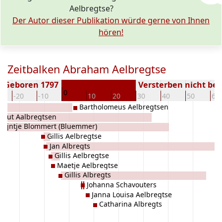
Aelbregtse?
Der Autor dieser Publikation würde gerne von Ihnen
hören!
Zeitbalken Abraham Aelbregtse
Geboren 1797
Versterben nicht be
0
-20
-10
10
20
30
40
50
60
Bartholomeus Aelbregtsen
hout Aalbregtsen
mijntje Blommert (Bluemmer)
Gillis Aelbregtse
Jan Albregts
Gillis Aelbregtse
Maetje Aelbregtse
Gillis Albregts
Johanna Schavouters
Janna Louisa Aelbregtse
Catharina Albregts