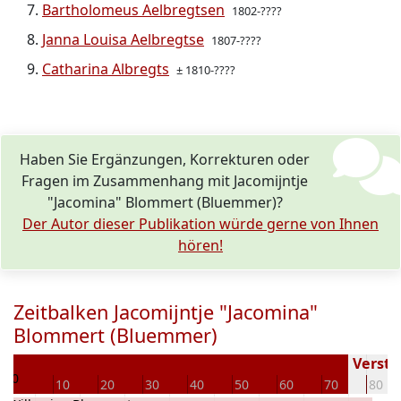
Bartholomeus Aelbregtsen
1802-????
Janna Louisa Aelbregtse
1807-????
Catharina Albregts
± 1810-????
Haben Sie Ergänzungen, Korrekturen oder
Fragen im Zusammenhang mit Jacomijntje
"Jacomina" Blommert (Bluemmer)?
Der Autor dieser Publikation würde gerne von Ihnen
hören!
Zeitbalken Jacomijntje "Jacomina"
Blommert (Bluemmer)
4
Verstor
0
10
20
30
40
50
60
70
80