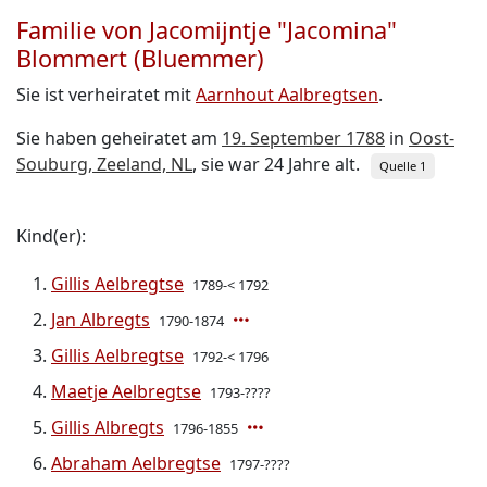
Familie von Jacomijntje "Jacomina"
Blommert (Bluemmer)
Sie ist verheiratet mit
Aarnhout Aalbregtsen
.
Sie haben geheiratet am
19. September 1788
in
Oost-
Souburg, Zeeland, NL
, sie war 24 Jahre alt.
Quelle 1
Kind(er):
Gillis Aelbregtse
1789-< 1792
Jan Albregts
1790-1874
Gillis Aelbregtse
1792-< 1796
Maetje Aelbregtse
1793-????
Gillis Albregts
1796-1855
Abraham Aelbregtse
1797-????