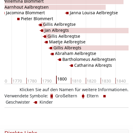
Willemina Blommert
Aarnhout Aalbregtsen
Jacomina Blommert
Janna Louisa Aelbregtse
Pieter Blommert
Gillis Aelbregtse
Jan Albregts
Gillis Aelbregtse
Maetje Aelbregtse
Gillis Albregts
Abraham Aelbregtse
Bartholomeus Aelbregtsen
Catharina Albregts
1800
760
1770
1780
1790
1810
1820
1830
1840
Klicken Sie auf den Namen für weitere Informationen.
Verwendete Symbole:
Großeltern
Eltern
Geschwister
Kinder