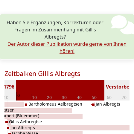
Haben Sie Ergänzungen, Korrekturen oder
Fragen im Zusammenhang mit Gillis
Albregts?
Der Autor dieser Publikation würde gerne von Ihnen
hören!
Zeitbalken Gillis Albregts
n 1796
Verstorben (
0
-10
10
20
30
40
50
60
70
Bartholomeus Aelbregtsen
Jan Albregts
regtsen
lommert (Bluemmer)
Gillis Aelbregtse
Jan Albregts
Jacoba Wisse