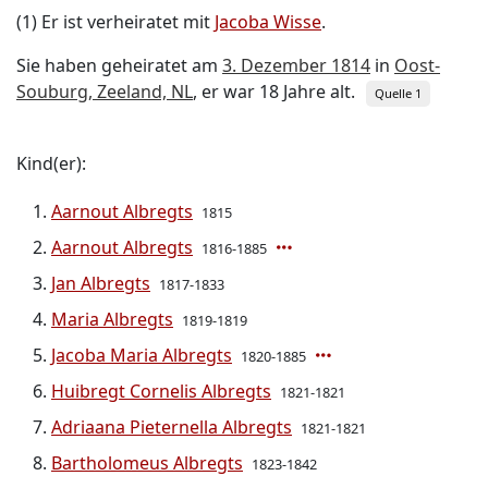
(1) Er ist verheiratet mit
Jacoba Wisse
.
Sie haben geheiratet am
3. Dezember 1814
in
Oost-
Souburg, Zeeland, NL
, er war 18 Jahre alt.
Quelle 1
Kind(er):
Aarnout Albregts
1815
Aarnout Albregts
1816-1885
Jan Albregts
1817-1833
Maria Albregts
1819-1819
Jacoba Maria Albregts
1820-1885
Huibregt Cornelis Albregts
1821-1821
Adriaana Pieternella Albregts
1821-1821
Bartholomeus Albregts
1823-1842