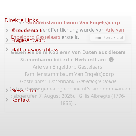
Direkte Links ...
Die
Familienstammbaum Van Engel(s)dorp
Gastelaars
-Veröffentlichung wurde von
Arie van
Abonnement
Engeldorp Gastelaars
erstellt.
nimm Kontakt auf
Frage/Antwort
Haftungsausschluss
Geben Sie beim Kopieren von Daten aus diesem
Stammbaum bitte die Herkunft an:
Arie van Engeldorp Gastelaars,
"Familienstammbaum Van Engel(s)dorp
Gastelaars", Datenbank,
Genealogie Online
(
https://www.genealogieonline.nl/stamboom-van-enge
Newsletter
: abgerufen 7. August 2026), "Gillis Albregts (1796-
Kontakt
1855)".