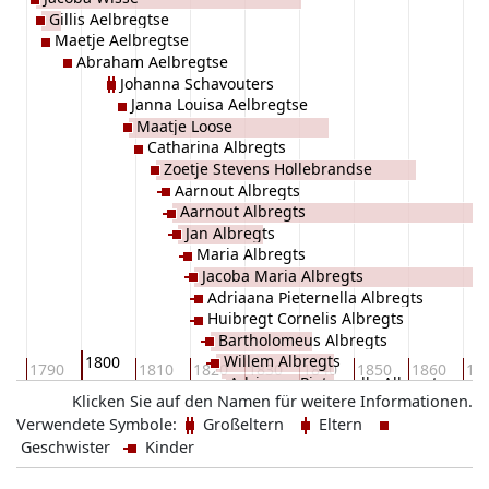
Gillis Aelbregtse
Maetje Aelbregtse
Abraham Aelbregtse
Johanna Schavouters
Janna Louisa Aelbregtse
Maatje Loose
Catharina Albregts
Zoetje Stevens Hollebrandse
Aarnout Albregts
Aarnout Albregts
Jan Albregts
Maria Albregts
Jacoba Maria Albregts
Adriaana Pieternella Albregts
Huibregt Cornelis Albregts
Bartholomeus Albregts
Willem Albregts
1800
80
1790
1810
1820
1830
1840
1850
1860
18
Adriaana Pieternella Albregts
Klicken Sie auf den Namen für weitere Informationen.
Verwendete Symbole:
Großeltern
Eltern
Geschwister
Kinder