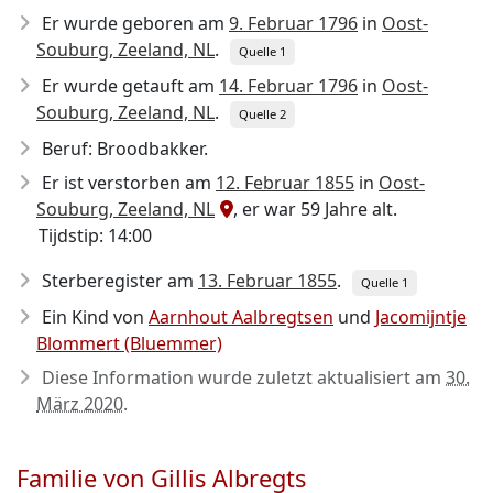
Er wurde geboren am
9. Februar 1796
in
Oost-
Souburg, Zeeland, NL
.
Quelle 1
Er wurde getauft am
14. Februar 1796
in
Oost-
Souburg, Zeeland, NL
.
Quelle 2
Beruf: Broodbakker.
Er ist verstorben am
12. Februar 1855
in
Oost-
Souburg, Zeeland, NL
, er war 59 Jahre alt.
Tijdstip: 14:00
Sterberegister am
13. Februar 1855
.
Quelle 1
Ein Kind von
Aarnhout Aalbregtsen
und
Jacomijntje
Blommert (Bluemmer)
Diese Information wurde zuletzt aktualisiert am
30.
März 2020
.
Familie von Gillis Albregts