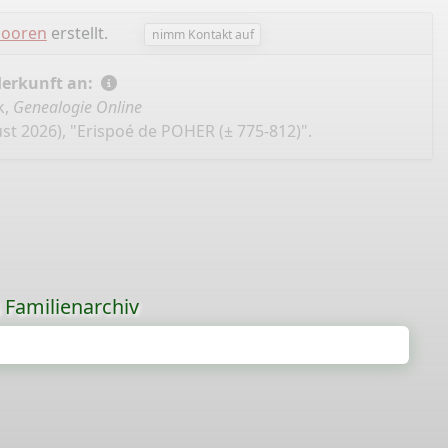
Dooren
erstellt.
nimm Kontakt auf
Herkunft an:
k,
Genealogie Online
st 2026), "Erispoé de POHER (± 775-812)".
s Familienarchiv