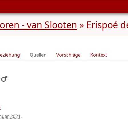
ren - van Slooten
»
Erispoé d
eziehung
Quellen
Vorschläge
Kontext
R
anuar 2021
.