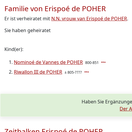
Familie von Erispoé de POHER
Er ist verheiratet mit
N.N. vrouw van Erispoé de POHER
.
Sie haben geheiratet
Kind(er):
Nominoé de Vannes de POHER
800-851
Riwallon III de POHER
± 805-????
Haben Sie Ergänzunge
Der A
Zeitbalken Erispoé de POHER