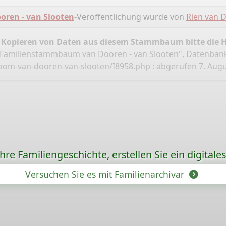
ren - van Slooten
-Veröffentlichung wurde von
Rien van 
 Kopieren von Daten aus diesem Stammbaum bitte die 
"Familienstammbaum van Dooren - van Slooten", Datenban
oom-van-dooren-van-slooten/I8958.php
: abgerufen 7. Augu
re Familiengeschichte, erstellen Sie ein digitale
Versuchen Sie es mit Familienarchivar