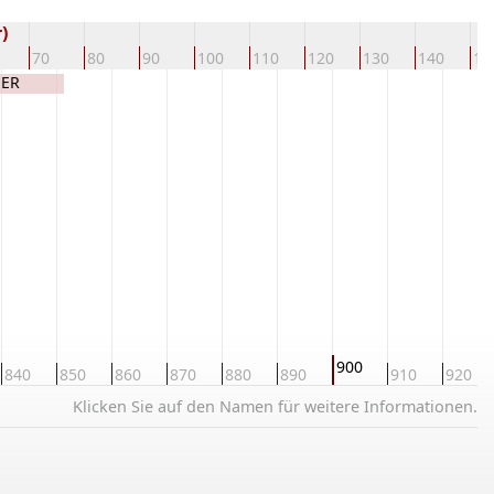
)
70
80
90
100
110
120
130
140
15
HER
900
840
850
860
870
880
890
910
920
Klicken Sie auf den Namen für weitere Informationen.