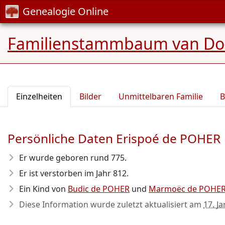
Genealogie Online
Familienstammbaum van Doo
Einzelheiten
Bilder
Unmittelbaren Familie
B
Persönliche Daten Erispoé de POHER
Er wurde geboren rund 775
.
Er ist verstorben im Jahr 812
.
Ein Kind von
Budic de POHER
und
Marmoëc de POHE
Diese Information wurde zuletzt aktualisiert am
17. J