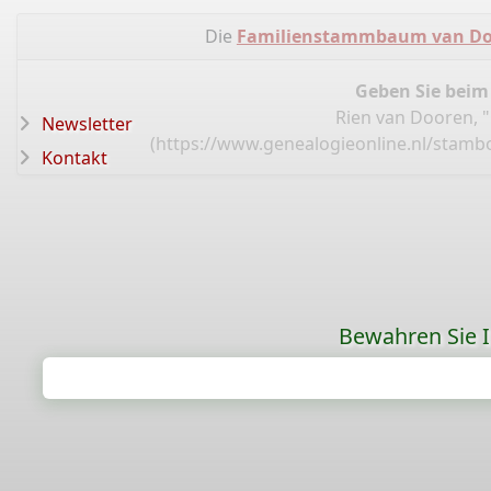
Die
Familienstammbaum van Doo
Geben Sie beim
Rien van Dooren, 
Newsletter
(
https://www.genealogieonline.nl/stamb
Kontakt
Bewahren Sie Ih