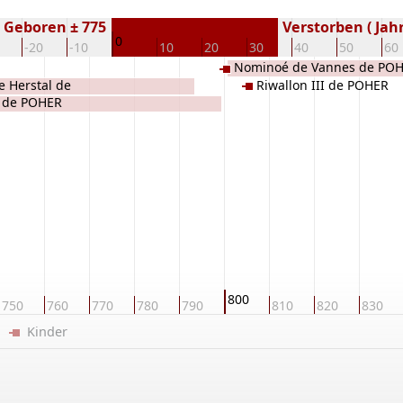
Geboren ± 775
Verstorben ( Jahr
0
-20
-10
10
20
30
40
50
60
Nominoé de Vannes de PO
e Herstal de
Riwallon III de POHER
 de POHER
800
750
760
770
780
790
810
820
830
er
Kinder