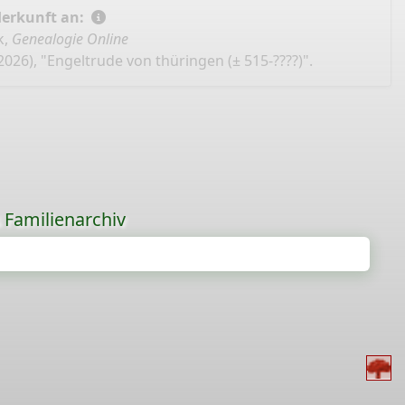
Herkunft an:
k,
Genealogie Online
026), "Engeltrude von thüringen (± 515-????)".
s Familienarchiv