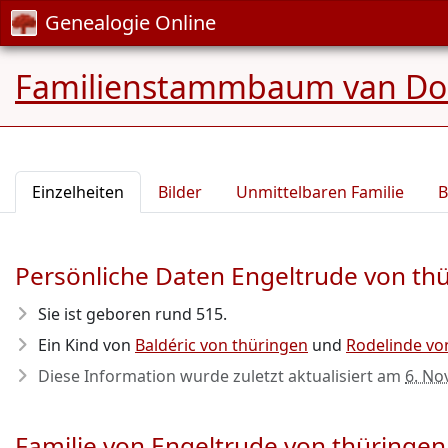
Genealogie Online
Familienstammbaum van Doo
Einzelheiten
Bilder
Unmittelbaren Familie
B
Persönliche Daten Engeltrude von th
Sie ist geboren rund 515
.
Ein Kind von
Baldéric von thüringen
und
Rodelinde vo
Diese Information wurde zuletzt aktualisiert am
6. No
Familie von Engeltrude von thüringen