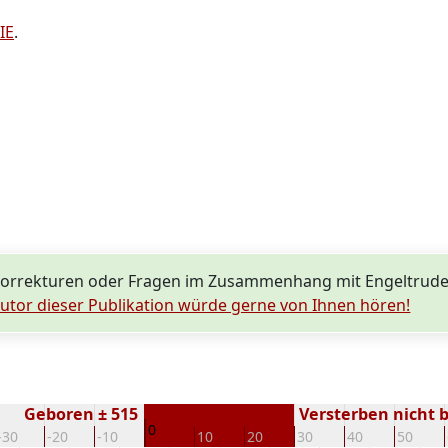
IE
.
Korrekturen oder Fragen im Zusammenhang mit Engeltrude
utor dieser Publikation würde gerne von Ihnen hören!
Geboren ± 515
Versterben nicht 
0
-30
-20
-10
10
20
30
40
50