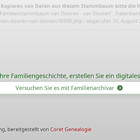
 Kopieren von Daten aus diesem Stammbaum bitte die 
"Familienstammbaum van Dooren - van Slooten", Datenban
van-dooren-van-slooten/I6998.php
: abgerufen 10. August 2
re Familiengeschichte, erstellen Sie ein digitale
Versuchen Sie es mit Familienarchivar
g, bereitgestellt von
Coret Genealogie