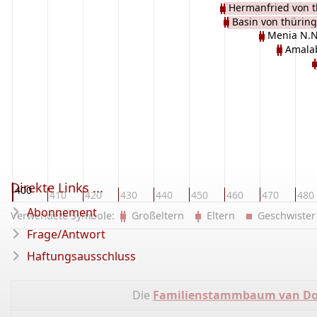
Hermanfried von 
Basin von thürin
Menia N.N
Amala
THÜRINGEN
Direkte Links ...
400
410
420
430
440
450
460
470
480
Abonnement
Verwendete Symbole:
Großeltern
Eltern
Geschwist
Frage/Antwort
Haftungsausschluss
Die
Familienstammbaum van Doo