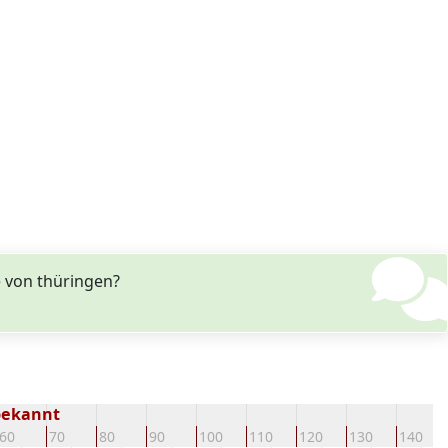
 von thüringen?
bekannt
60
70
80
90
100
110
120
130
140