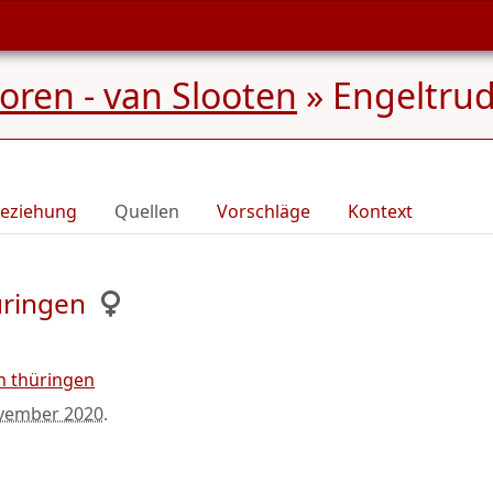
ren - van Slooten
»
Engeltrud
eziehung
Quellen
Vorschläge
Kontext
üringen
n thüringen
vember 2020
.