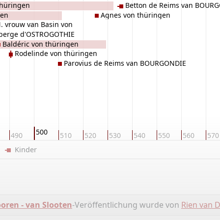
thüringen
Betton de Reims van BOUR
gen
Agnes von thüringen
. vrouw van Basin von
berge d'OSTROGOTHIE
Baldéric von thüringen
Rodelinde von thüringen
Parovius de Reims van BOURGONDIE
500
490
510
520
530
540
550
560
570
er
Kinder
ren - van Slooten
-Veröffentlichung wurde von
Rien van 