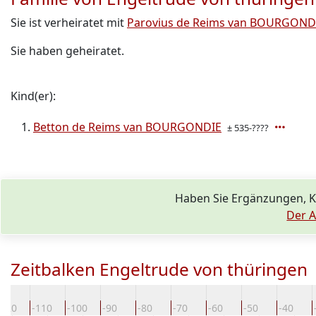
Sie ist verheiratet mit
Parovius de Reims van BOURGOND
Sie haben geheiratet.
Kind(er):
Betton de Reims van BOURGONDIE
± 535-????
Haben Sie Ergänzungen, 
Der A
Zeitbalken Engeltrude von thüringen
-120
-110
-100
-90
-80
-70
-60
-50
-40