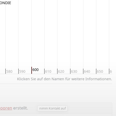
GONDIE
600
580
590
610
620
630
640
650
660
Klicken Sie auf den Namen für weitere Informationen.
Dooren
erstellt.
nimm Kontakt auf