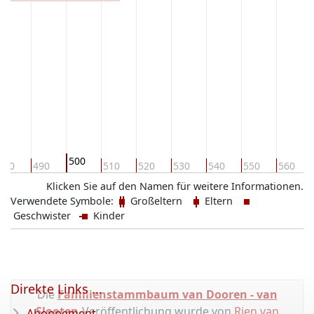
500
480
490
510
520
530
540
550
560
Klicken Sie auf den Namen für weitere Informationen.
Verwendete Symbole:
Großeltern
Eltern
Geschwister
Kinder
Direkte Links ...
Die
Familienstammbaum van Dooren - van
Slooten
-Veröffentlichung wurde von
Rien van
Abonnement