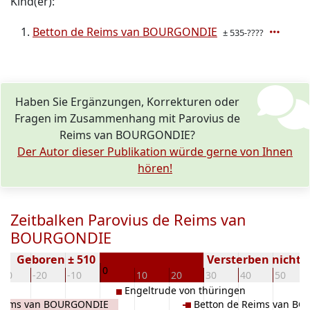
Kind(er):
Betton de Reims van BOURGONDIE
± 535-????
Haben Sie Ergänzungen, Korrekturen oder
Fragen im Zusammenhang mit Parovius de
Reims van BOURGONDIE?
Der Autor dieser Publikation würde gerne von Ihnen
hören!
Zeitbalken Parovius de Reims van
BOURGONDIE
Geboren ± 510
Versterben nicht 
0
-30
-20
-10
10
20
30
40
50
Engeltrude von thüringen
 Reims van BOURGONDIE
Betton de Reims van B