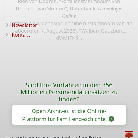
Rien van Dooren, "Familienstammbaum van
Dooren - van Slooten", Datenbank,
Genealogie
Online
(
https://www.genealogieonline.nl/stamboom-van-door
Newsletter
: abgerufen 7. August 2026), "Walbert Gauzbert I
Kontakt
d'AMIENS".
Sind Ihre Vorfahren in den 356
Millionen Personendatensätzen zu
finden?
Open Archives ist die Online-
Plattform für Familiengeschichte
Ihre vertrauenswürdige Online-Quelle für