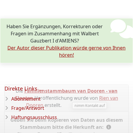
Haben Sie Ergänzungen, Korrekturen oder
Fragen im Zusammenhang mit Walbert
Gauzbert I d'AMIENS?
Der Autor dieser Publikation würde gerne von Ihnen
hören!
Direkte Links ...
Die
Familienstammbaum van Dooren - van
Slooten
-Veröffentlichung wurde von
Rien van
Abonnement
Dooren
erstellt.
nimm Kontakt auf
Frage/Antwort
Haftungsausschluss
Geben Sie beim Kopieren von Daten aus diesem
Stammbaum bitte die Herkunft an: