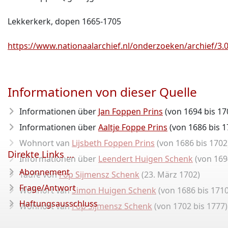
Lekkerkerk, dopen 1665-1705
https://www.nationaalarchief.nl/onderzoeken/archief/3.0
Informationen von dieser Quelle
Informationen über
Jan Foppen Prins
(von 1694 bis 17
Informationen über
Aaltje Foppe Prins
(von 1686 bis 1
Wohnort van
Lijsbeth Foppen Prins
(von 1686 bis 1702
Direkte Links ...
Informationen über
Leendert Huigen Schenk
(von 169
Abonnement
Taufe von
Fop Sijmensz Schenk
(23. März 1702)
Frage/Antwort
Wohnort van
Simon Huigen Schenk
(von 1686 bis 1710
Haftungsausschluss
Wohnort van
Fop Sijmensz Schenk
(von 1702 bis 1777)