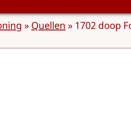
oning
»
Quellen
» 1702 doop F