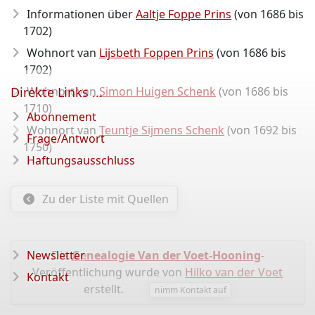
Informationen über
Aaltje Foppe Prins
(von 1686 bis
1702)
Wohnort van
Lijsbeth Foppen Prins
(von 1686 bis
1702)
Direkte Links ...
Wohnort van
Simon Huigen Schenk
(von 1686 bis
1710)
Abonnement
Wohnort van
Teuntje Sijmens Schenk
(von 1692 bis
Frage/Antwort
1750)
Haftungsausschluss
Zu der Liste mit Quellen
Newsletter
Die
Genealogie Van der Voet-Hooning
-
Veröffentlichung wurde von
Hilko van der Voet
Kontakt
erstellt.
nimm Kontakt auf