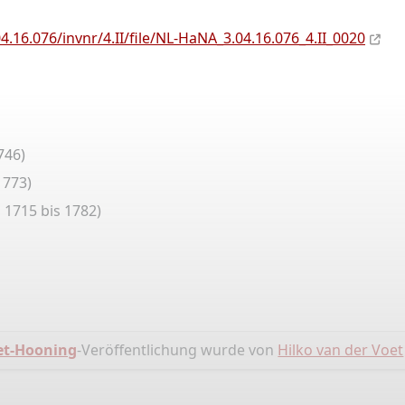
.16.076/invnr/4.II/file/NL-HaNA_3.04.16.076_4.II_0020
746)
1773)
 1715 bis 1782)
et-Hooning
-Veröffentlichung wurde von
Hilko van der Voet