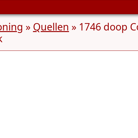
oning
»
Quellen
» 1746 doop Cor
k