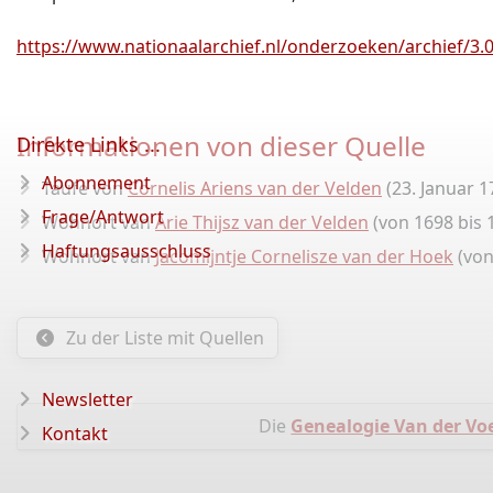
https://www.nationaalarchief.nl/onderzoeken/archief/3.04
Informationen von dieser Quelle
Direkte Links ...
Abonnement
Taufe von
Cornelis Ariens van der Velden
(23. Januar 1
Frage/Antwort
Wohnort van
Arie Thijsz van der Velden
(von 1698 bis 
Haftungsausschluss
Wohnort van
Jacomijntje Cornelisze van der Hoek
(von
Zu der Liste mit Quellen
Newsletter
Die
Genealogie Van der Vo
Kontakt