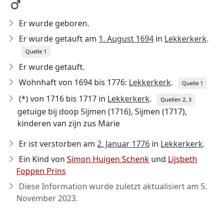
Er wurde geboren.
Er wurde getauft am
1. August 1694
in
Lekkerkerk
.
Quelle 1
Er wurde getauft.
Wohnhaft von 1694 bis 1776:
Lekkerkerk
.
Quelle 1
(*) von 1716 bis 1717 in
Lekkerkerk
.
Quellen 2, 3
getuige bij doop Sijmen (1716), Sijmen (1717),
kinderen van zijn zus Marie
Er ist verstorben am
2. Januar 1776
in
Lekkerkerk
.
Ein Kind von
Simon Huigen Schenk
und
Lijsbeth
Foppen Prins
Diese Information wurde zuletzt aktualisiert am
5.
November 2023
.