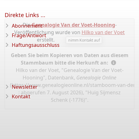
Direkte Links ...
Die
Genealogie Van der Voet-Hooning
-
Abonnement
Veröffentlichung wurde von
Hilko van der Voet
Frage/Antwort
erstellt.
nimm Kontakt auf
Haftungsausschluss
Geben Sie beim Kopieren von Daten aus diesem
Stammbaum bitte die Herkunft an:
Hilko van der Voet, "Genealogie Van der Voet-
Hooning", Datenbank,
Genealogie Online
(
https://www.genealogieonline.nl/stamboom-van-der-v
Newsletter
: abgerufen 7. August 2026), "Huig Sijmensz
Kontakt
Schenk (-1776)".