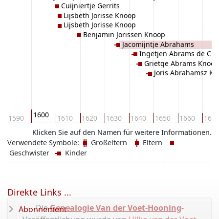
Cuijniertje Gerrits
Lijsbeth Jorisse Knoop
Lijsbeth Jorisse Knoop
Benjamin Jorissen Knoop
Jacomijntje Abrahams
Ingetjen Abrams de Cn
Grietge Abrams Knoop
Joris Abrahamsz K
1600
1590
1610
1620
1630
1640
1650
1660
167
Klicken Sie auf den Namen für weitere Informationen.
Verwendete Symbole:
Großeltern
Eltern
Geschwister
Kinder
Direkte Links ...
Die
Genealogie Van der Voet-Hooning
-
Abonnement