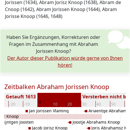
Jorissen (1634), Abram Jorisz Knoop (1638), Abram de
Cnoop (1642), Abram Jorissen Knoop (1644), Abram
Jorisse Knoop (1646, 1648)
Haben Sie Ergänzungen, Korrekturen oder
Fragen im Zusammenhang mit Abraham
Jorissen Knoop?
Der Autor dieser Publikation würde gerne von Ihnen
hören!
Zeitbalken Abraham Jorissen Knoop
Getauft 1613
Versterben nicht b
0
0
-20
-10
10
20
30
40
50
60
Jan Jorissen Vlaming
Ariaentge Abrahams
ansz Knoop
omijntgen Joosten
Joostje Abrahams Knoop
Jacob Jorisz Knoop
Joris Abrahamsz K