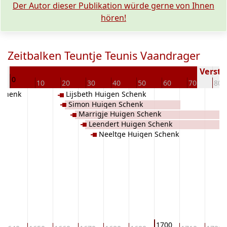
Der Autor dieser Publikation würde gerne von Ihnen
hören!
Zeitbalken Teuntje Teunis Vaandrager
43
Verstor
0
10
20
30
40
50
60
70
80
Schenk
Lijsbeth Huigen Schenk
Simon Huigen Schenk
Marrigje Huigen Schenk
Leendert Huigen Schenk
Neeltge Huigen Schenk
1700