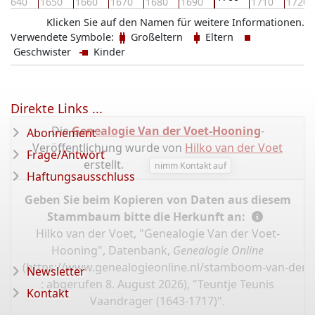
1640
1650
1660
1670
1680
1690
1710
1720
Klicken Sie auf den Namen für weitere Informationen.
Verwendete Symbole:
Großeltern
Eltern
Geschwister
Kinder
Direkte Links ...
Die
Genealogie Van der Voet-Hooning
-
Abonnement
Veröffentlichung wurde von
Hilko van der Voet
Frage/Antwort
erstellt.
nimm Kontakt auf
Haftungsausschluss
Geben Sie beim Kopieren von Daten aus diesem
Stammbaum bitte die Herkunft an:
Hilko van der Voet, "Genealogie Van der Voet-
Hooning", Datenbank,
Genealogie Online
(
https://www.genealogieonline.nl/stamboom-van-der-v
Newsletter
: abgerufen 8. August 2026), "Teuntje Teunis
Kontakt
Vaandrager (1643-1717)".